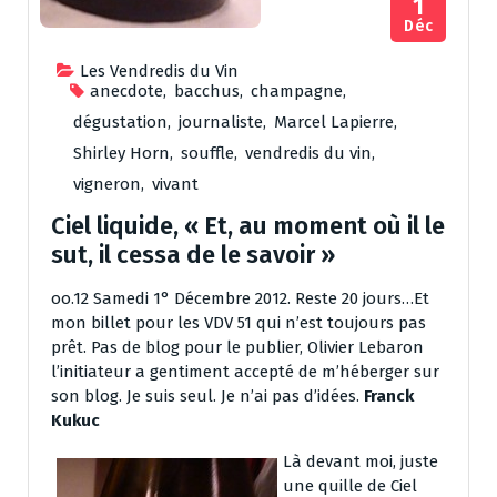
1
Déc
Les Vendredis du Vin
anecdote
,
bacchus
,
champagne
,
dégustation
,
journaliste
,
Marcel Lapierre
,
Shirley Horn
,
souffle
,
vendredis du vin
,
vigneron
,
vivant
Ciel liquide, « Et, au moment où il le
sut, il cessa de le savoir »
oo.12 Samedi 1° Décembre 2012. Reste 20 jours…Et
mon billet pour les VDV 51 qui n’est toujours pas
prêt. Pas de blog pour le publier, Olivier Lebaron
l’initiateur a gentiment accepté de m’héberger sur
son blog. Je suis seul. Je n’ai pas d’idées.
Franck
Kukuc
Là devant moi, juste
une quille de Ciel