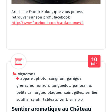
Article de Franck Kukuc, que vous pouvez
retrouver sur son profil facebook :
http://www.facebook.com/cardamome44
10
Juin
Vignerons
appareil photo
,
carignan
,
garrigue
,
grenache
,
horizon
,
languedoc
,
panorama
,
petite camargue
,
plaques
,
saint gilles
,
sentier
,
souffle
,
syrah
,
tableau
,
vent
,
vins bio
Sentier aromatique au Château