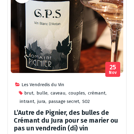
25
Nov
Les Vendredis du Vin
brut
,
bulle
,
caveau
,
couples
,
crémant
,
intrant
,
jura
,
passage secret
,
SO2
L’Autre de Pignier, des bulles de
Crémant du Jura pour se marier ou
pas un vendredin (di) vin