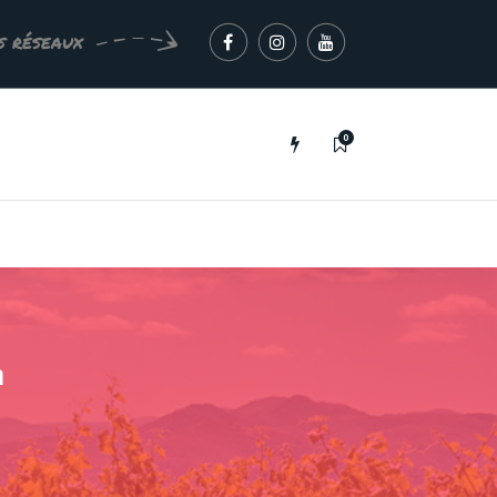
s réseaux
0
n