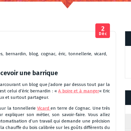
2
Déc
es
,
bernardin
,
blog
,
cognac
,
éric
,
tonnellerie
,
vicard
,
oncevoir une barrique
arcourant un blog que j’adore par dessus tout par la
est celui d’éric bernardin : «
A boire et à manger
« Eric
x et surtout partageur.
sur la tonnellerie
Vicard
en terre de Cognac. Une très
r expliquer son métier, son savoir-faire. Vous allez
utomatisation d’un travail qui demande une précision
la chauffe du bois calibrée sur les goûts différents du