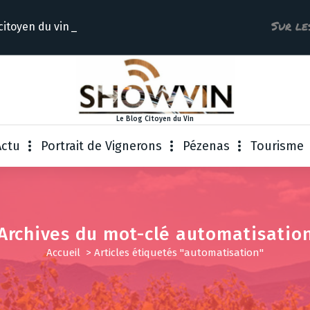
Sur le
citoyen
Le Blog Citoyen du Vin
Actu
Portrait de Vignerons
Pézenas
Tourisme
Archives du mot-clé automatisatio
Accueil
>
Articles étiquetés "automatisation"