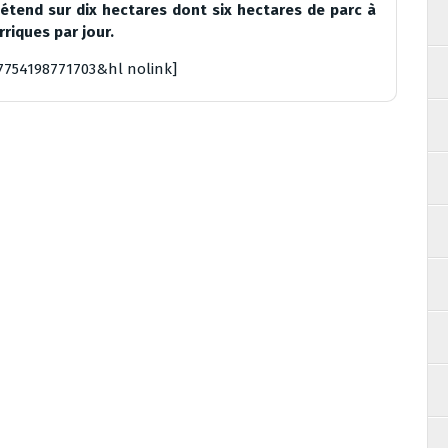
étend sur dix hectares dont six hectares de parc à
riques par jour.
7754198771703&hl nolink]