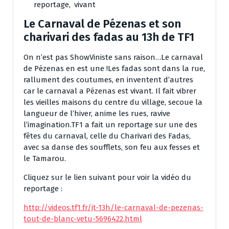
reportage
,
vivant
Le Carnaval de Pézenas et son
charivari des fadas au 13h de TF1
On n’est pas ShowViniste sans raison…Le carnaval
de Pézenas en est une !Les fadas sont dans la rue,
rallument des coutumes, en inventent d’autres
car le carnaval a Pézenas est vivant. Il fait vibrer
les vieilles maisons du centre du village, secoue la
langueur de l’hiver, anime les rues, ravive
l’imagination.TF1 a fait un reportage sur une des
fêtes du carnaval, celle du Charivari des Fadas,
avec sa danse des soufflets, son feu aux fesses et
le Tamarou.
Cliquez sur le lien suivant pour voir la vidéo du
reportage :
http://videos.tf1.fr/jt-13h/le-carnaval-de-pezenas-
tout-de-blanc-vetu-5696422.html