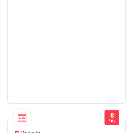
8
Fév
Vinologie