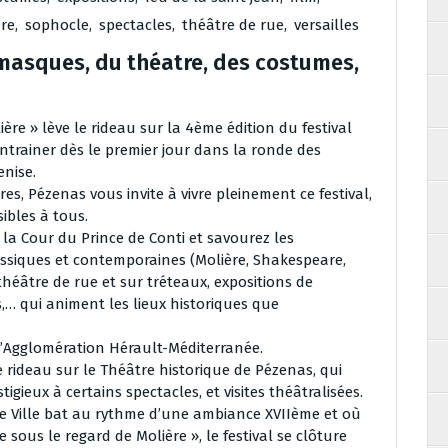
re
,
sophocle
,
spectacles
,
théâtre de rue
,
versailles
s masques, du théatre, des costumes,
ière » lève le rideau sur la 4ème édition du festival
entrainer dès le premier jour dans la ronde des
nise.
ures, Pézenas vous invite à vivre pleinement ce festival,
ibles à tous.
à la Cour du Prince de Conti et savourez les
ssiques et contemporaines (Molière, Shakespeare,
théâtre de rue et sur tréteaux, expositions de
s,… qui animent les lieux historiques que
l’Agglomération Hérault-Méditerranée.
e rideau sur le Théâtre historique de Pézenas, qui
tigieux à certains spectacles, et visites théâtralisées.
de Ville bat au rythme d’une ambiance XVIIème et où
sous le regard de Molière », le festival se clôture