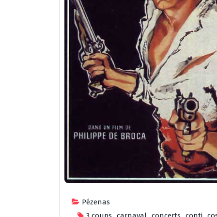
Pézenas
3 coups
,
carnaval
,
concerts
,
conti
,
co