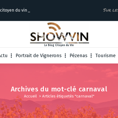
Sur le
 citoye
Le Blog Citoyen du Vin
Actu
Portrait de Vignerons
Pézenas
Tourisme
Archives du mot-clé carnaval
Accueil
>
Articles étiquetés "carnaval"