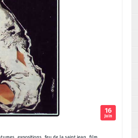
16
Juin
stumes
,
expositions
,
feu de la saint jean
,
film
,