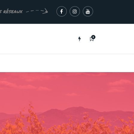
s réseaux
0