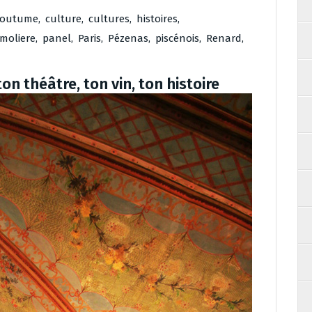
coutume
,
culture
,
cultures
,
histoires
,
moliere
,
panel
,
Paris
,
Pézenas
,
piscénois
,
Renard
,
ton théâtre, ton vin, ton histoire