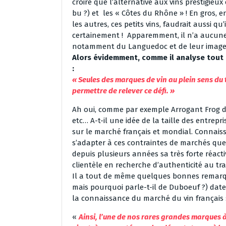
croire que l’alternative aux vins prestigieux 
bu ?) et les « Côtes du Rhône » ! En gros, e
les autres, ces petits vins, faudrait aussi qu
certainement ! Apparemment, il n’a aucune
notamment du Languedoc et de leur image 
Alors évidemment, comme il analyse tout ç
:
« Seules des marques de vin au plein sens du 
permettre de relever ce défi. »
Ah oui, comme par exemple Arrogant Frog d
etc… A-t-il une idée de la taille des entrep
sur le marché français et mondial. Connais
s’adapter à ces contraintes de marchés que
depuis plusieurs années sa très forte réactivi
clientèle en recherche d’authenticité au tra
Il a tout de même quelques bonnes remarqu
mais pourquoi parle-t-il de Duboeuf ?) date
la connaissance du marché du vin français 
«
Ainsi, l’une de nos rares grandes marques