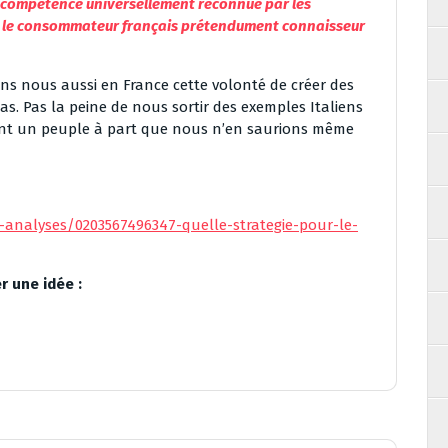
la compétence universellement reconnue par les
r le consommateur français prétendument connaisseur
ns nous aussi en France cette volonté de créer des
cas. Pas la peine de nous sortir des exemples Italiens
int un peuple à part que nous n’en saurions même
s-analyses/0203567496347-quelle-strategie-pour-le-
r une idée :