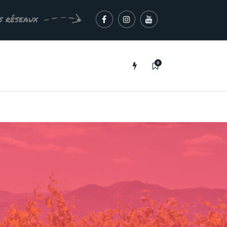
s réseaux
0