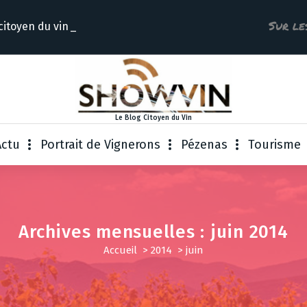
Sur le
citoyen d
Le Blog Citoyen du Vin
Actu
Portrait de Vignerons
Pézenas
Tourisme
Archives mensuelles : juin 2014
Accueil
>
2014
>
juin