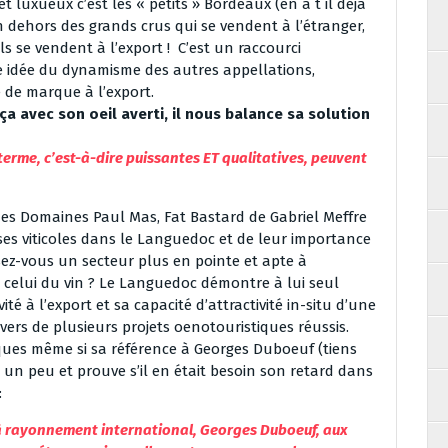
et luxueux c’est les « petits » Bordeaux (en a t il déjà
n dehors des grands crus qui se vendent à l’étranger,
’ils se vendent à l’export ! C’est un raccourci
 idée du dynamisme des autres appellations,
de marque à l’export.
a avec son oeil averti, il nous balance sa solution
terme, c’est-à-dire puissantes ET qualitatives, peuvent
es Domaines Paul Mas, Fat Bastard de Gabriel Meffre
rises viticoles dans le Languedoc et de leur importance
sez-vous un secteur plus en pointe et apte à
 celui du vin ? Le Languedoc démontre à lui seul
té à l’export et sa capacité d’attractivité in-situ d’une
vers de plusieurs projets oenotouristiques réussis.
es même si sa référence à Georges Duboeuf (tiens
 un peu et prouve s’il en était besoin son retard dans
:
 à rayonnement international, Georges Duboeuf, aux