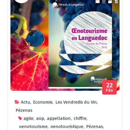
22
Fév
Actu
,
Economie
,
Les Vendredis du Vin
,
Pézenas
agde
,
aop
,
appellation
,
chiffre
,
oenotourisme
,
oenotouristique
,
Pézenas
,