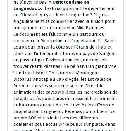
ne s’invente pas, «
Oenotourisme en
Languedoc ».
Il est vrai qu’à part le département
de l’Hérault, qu’y a t il en Languedoc ? Et ça va
singulièrement se compliquer avec la fusion pour
une grande région Languedoc-Midi Pyrénées.
Ce document est fait comme un parcours qui
commence à Montpellier et l’appellation Pic Saint
Loup pour longer la côte sur l’étang de Thau et
aller vers l’intérieur des terres en pays de Faugères
en passant par Béziers. Au milieu, que doit-on
trouver ?Pardi Pézenas ! Hé bé nan ! Un grand vide
! Un trou béant ! On s’arrête à Montagnac.
Disparus Vinocap au Cap d’Agde, les Estivales de
Pézenas tous les vendredis soir de l’été et les
animations des caves Molières les mercredis soir de
l’été, 3 succès populaires qui rassemblent touristes
et habitants autour du vin. Envolés les efforts de
l’appellation Languedoc Pézenas pour obtenir sa
propre AOP et les initiatives des différents
domaines pour accueillir le public sur place, dans
les vignes. Ah si, si, en regardant bien, Pézenas est