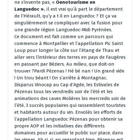
ne s’invente pas, «
Oenotourisme en
Languedoc ».
Il est vrai qu’à part le département
de l’Hérault, qu’y a t il en Languedoc ? Et ça va
singulièrement se compliquer avec la fusion pour
une grande région Languedoc-Midi Pyrénées.
Ce document est fait comme un parcours qui
commence à Montpellier et l’appellation Pic Saint
Loup pour longer la côte sur l’étang de Thau et
aller vers l’intérieur des terres en pays de Faugères
en passant par Béziers. Au milieu, que doit-on
trouver ?Pardi Pézenas ! Hé bé nan ! Un grand vide
! Un trou béant ! On s’arrête à Montagnac.
Disparus Vinocap au Cap d’Agde, les Estivales de
Pézenas tous les vendredis soir de l’été et les
animations des caves Molières les mercredis soir de
l’été, 3 succès populaires qui rassemblent touristes
et habitants autour du vin. Envolés les efforts de
l’appellation Languedoc Pézenas pour obtenir sa
propre AOP et les initiatives des différents
domaines pour accueillir le public sur place, dans
les vignes. Ah si, si, en regardant bien, Pézenas est