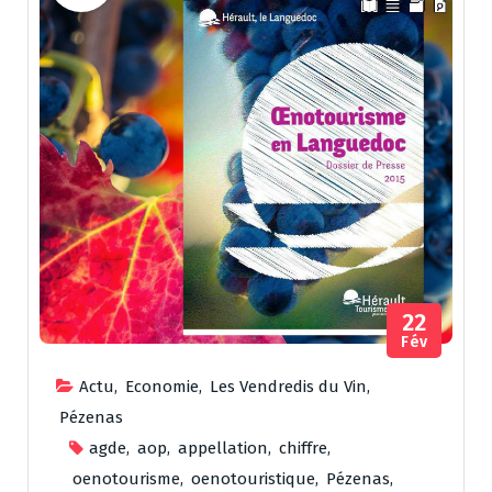
22
Fév
Actu
,
Economie
,
Les Vendredis du Vin
,
Pézenas
agde
,
aop
,
appellation
,
chiffre
,
oenotourisme
,
oenotouristique
,
Pézenas
,