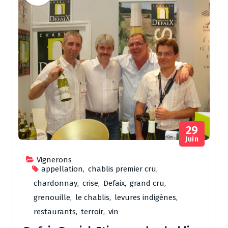
29
Juin
Vignerons
appellation
,
chablis premier cru
,
chardonnay
,
crise
,
Defaix
,
grand cru
,
grenouille
,
le chablis
,
levures indigènes
,
restaurants
,
terroir
,
vin