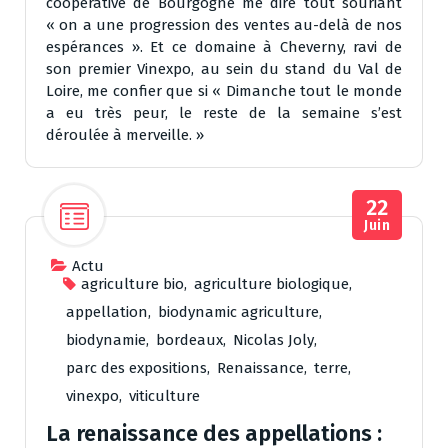
coopérative de Bourgogne me dire tout souriant
« on a une progression des ventes au-delà de nos
espérances ». Et ce domaine à Cheverny, ravi de
son premier Vinexpo, au sein du stand du Val de
Loire, me confier que si « Dimanche tout le monde
a eu très peur, le reste de la semaine s’est
déroulée à merveille. »
22
Juin
Actu
agriculture bio
,
agriculture biologique
,
appellation
,
biodynamic agriculture
,
biodynamie
,
bordeaux
,
Nicolas Joly
,
parc des expositions
,
Renaissance
,
terre
,
vinexpo
,
viticulture
La renaissance des appellations :