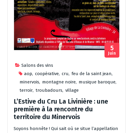
5
Juin
Salons des vins
aop
,
coopérative
,
cru
,
feu de la saint jean
,
minervois
,
montagne noire
,
musique baroque
,
terroir
,
troubadours
,
village
L’Estive du Cru La Livinière : une
première à la rencontre du
territoire du Minervois
Soyons honnête ! Qui sait où se situe l’appellation