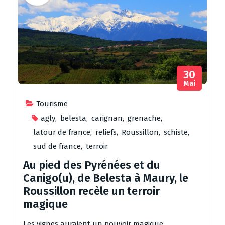
30
Mai
Tourisme
agly
,
belesta
,
carignan
,
grenache
,
latour de france
,
reliefs
,
Roussillon
,
schiste
,
sud de france
,
terroir
Au pied des Pyrénées et du
Canigo(u), de Belesta à Maury, le
Roussillon recèle un terroir
magique
Les vignes auraient un pouvoir magique.