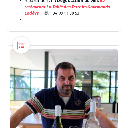
A partir de 17h
: Dégustation de vins
au
restaurant
La Table des Terroirs Gourmands
–
Lodève –
Tél. : 04 99 91 30 53