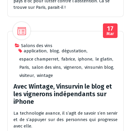
pays d’oc pour lutter contre l’abstention. Ca se
trouve sur Paris, parait-il !
17
Mar
Salons des vins
application
,
blog
,
dégustation
,
espace champerret
,
fabrice
,
iphone
,
le glatin
,
Paris
,
salon des vins
,
vigneron
,
vinsurvin blog
,
visiteur
,
wintage
Avec Wintage, Vinsurvin le blog et
les vignerons indépendants sur
iPhone
La technologie avance, il s’agit de savoir s’en servir
et de s’appuyer sur des personnes qui progresse
avec elle.