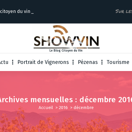
Sur le
 citoyen
Le Blog Citoyen du Vin
Actu
Portrait de Vignerons
Pézenas
Tourisme
Archives mensuelles : décembre 201
Accueil
>
2016
>
décembre