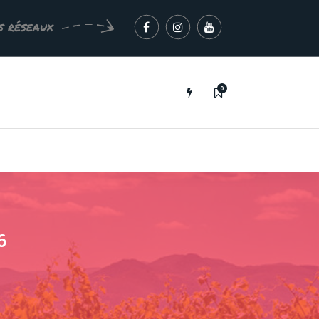
s réseaux
0
6