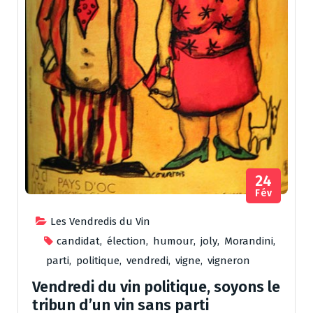
24
Fév
Les Vendredis du Vin
candidat
,
élection
,
humour
,
joly
,
Morandini
,
parti
,
politique
,
vendredi
,
vigne
,
vigneron
Vendredi du vin politique, soyons le
tribun d’un vin sans parti