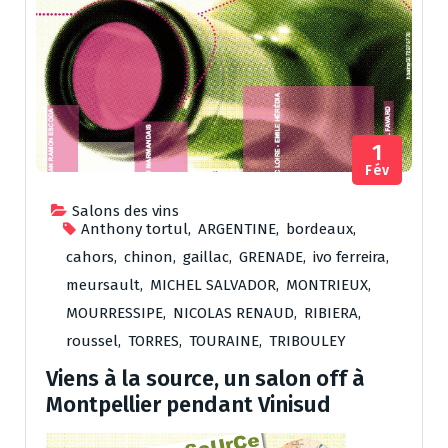
1
Fév
Salons des vins
Anthony tortul
,
ARGENTINE
,
bordeaux
,
cahors
,
chinon
,
gaillac
,
GRENADE
,
ivo ferreira
,
meursault
,
MICHEL SALVADOR
,
MONTRIEUX
,
MOURRESSIPE
,
NICOLAS RENAUD
,
RIBIERA
,
roussel
,
TORRES
,
TOURAINE
,
TRIBOULEY
Viens à la source, un salon off à
Montpellier pendant Vinisud