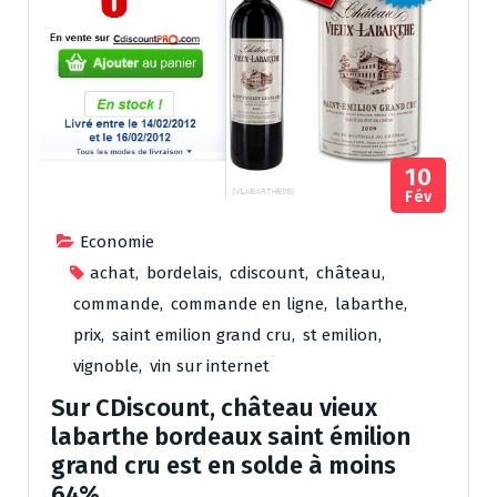
10
Fév
Economie
achat
,
bordelais
,
cdiscount
,
château
,
commande
,
commande en ligne
,
labarthe
,
prix
,
saint emilion grand cru
,
st emilion
,
vignoble
,
vin sur internet
Sur CDiscount, château vieux
labarthe bordeaux saint émilion
grand cru est en solde à moins
64%