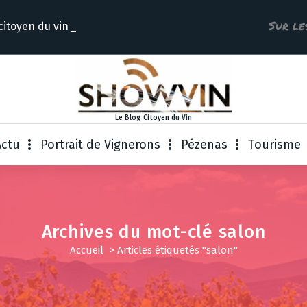
Sur le
cit
Le Blog Citoyen du Vin
Actu
Portrait de Vignerons
Pézenas
Tourisme
Archives du mot-clé salon
Accueil
>
Articles étiquetés "salon"