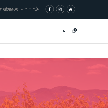
s réseaux
0