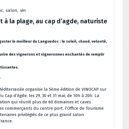
oc
,
salon
,
vin
t à la plage, au cap d’agde, naturiste
uster le meilleur du Languedoc : le soleil, chaud, velouté,
sourire des vignerons et vigneronnes enchantés de remplir
étissantes.
s
diterranée organise la 5ème édition de VINOCAP sur
u Cap d’Agde, les 29, 30 et 31 mai, de 10h à 20h. La
ation qui réunit plus de 60 domaines et caves
n des commerçants du centre port, l’Office de Tourisme
rtenaires privilégiés de ce plus grand salon
France.