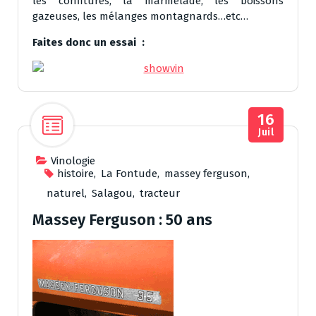
les confitures, la marmelade, les boissons
gazeuses, les mélanges montagnards…etc…
Faites donc un essai :
16
Juil
Vinologie
histoire
,
La Fontude
,
massey ferguson
,
naturel
,
Salagou
,
tracteur
Massey Ferguson : 50 ans