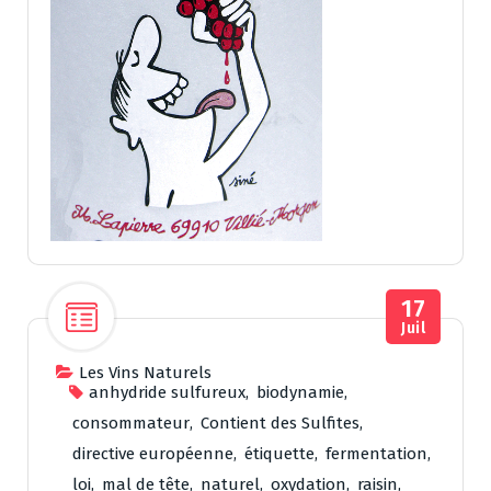
17
Juil
Les Vins Naturels
anhydride sulfureux
,
biodynamie
,
consommateur
,
Contient des Sulfites
,
directive européenne
,
étiquette
,
fermentation
,
loi
,
mal de tête
,
naturel
,
oxydation
,
raisin
,