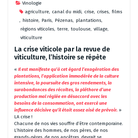
Vinologie
agriculture
,
canal du midi
,
crise
,
crises
,
films
,
histoire
,
Paris
,
Pézenas
,
plantations
,
régions viticoles
,
terre
,
toulouse
,
village
,
viticulture
La crise viticole par la revue de
viticulture, l’histoire se répète
«
Il est manifeste qu’à cet égard l’exagération des
plantations, l’application immodérée de la culture
intensive, la poursuite des gros rendements, la
surabondances des récoltes, la pléthore d’une
production mal réglée en désaccord avec les
besoins de la consommation, ont exercé une
influence décisive qu’il était assez aisé de prévoir.
»
LA crise !
Chacune de nos vies souffre d’être contemporaine.
L’histoire des hommes, de nos pères, de nos
grands-pères, de nos ancêtres, devrait se