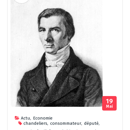
19
Mai
Actu
,
Economie
chandeliers
,
consommateur
,
député
,