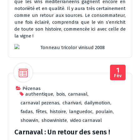
que les vins méditerranéens gagnent encore en
notoriété et en qualité. Il y aura très certainement
comme un retour aux sources. Le consommateur,
une fois éclairé, comprendra que le vin s’enrichit
de toute son histoire, commencée ici avec celle de
la vigne !
1
Fév
Pézenas
authentique
,
bois
,
carnaval
,
carnaval pezenas
,
charivari
,
dailymotion
,
fadas
,
fêtes
,
histoire
,
languedoc
,
poulain
,
showvin
,
showviniste
,
video carnaval
Carnaval : Un retour des sens !