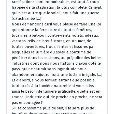
ramifications sont innombrables, est tout à coup
frappée de la stagnation la plus complète. Ce rival,
qui n’est autre que le soleil, nous fait une guerre
(si) acharnée […]
Nous demandons qu’il vous plaise de faire une loi
qui ordonne la fermeture de toutes fenêtres,
lucarnes, abat-jour, contre-vents, volets, rideaux,
vasistas, œils-de-bœuf, stores, en un mot, de
toutes ouvertures, trous, fentes et fissures par
lesquelles la lumière du soleil a coutume de
pénétrer dans les maisons, au préjudice des belles
industries dont nous nous flattons d’avoir doté le
pays, qui ne saurait sans ingratitude nous
abandonner aujourd’hui à une lutte si inégale. […]
Et d’abord, si vous fermez, autant que possible
tout accès à la lumière naturelle, si vous créez
ainsi le besoin de lumière artificielle, quelle est en
France l’industrie qui, de proche en proche, ne sera
pas encouragée ?
S’il se consomme plus de suif, il faudra plus de
bœufs et de moutons et par suite on verra se