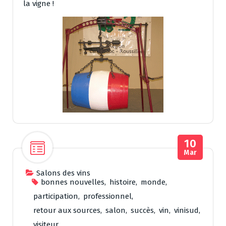
la vigne !
10
Mar
Salons des vins
bonnes nouvelles
,
histoire
,
monde
,
participation
,
professionnel
,
retour aux sources
,
salon
,
succès
,
vin
,
vinisud
,
visiteur