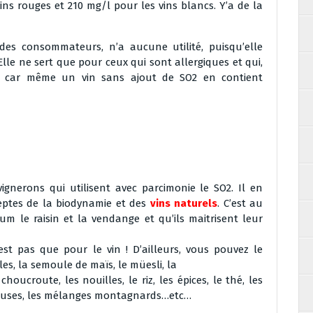
ins rouges et 210 mg/l pour les vins blancs. Y’a de la
 des consommateurs, n’a aucune utilité, puisqu’elle
Elle ne sert que pour ceux qui sont allergiques et qui,
n car même un vin sans ajout de SO2 en contient
vignerons qui utilisent avec parcimonie le SO2. Il en
eptes de la biodynamie et des
vins naturels
. C’est au
m le raisin et la vendange et qu’ils maitrisent leur
n’est pas que pour le vin ! D’ailleurs, vous pouvez le
s, la semoule de maïs, le müesli, la
choucroute, les nouilles, le riz, les épices, le thé, les
zeuses, les mélanges montagnards…etc…