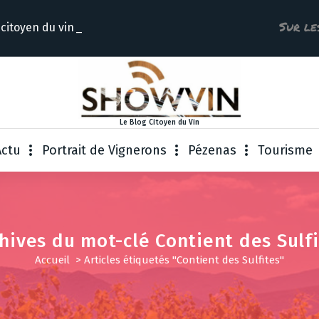
Sur le
 citoyen du
Le Blog Citoyen du Vin
Actu
Portrait de Vignerons
Pézenas
Tourisme
hives du mot-clé Contient des Sulf
Accueil
>
Articles étiquetés "Contient des Sulfites"