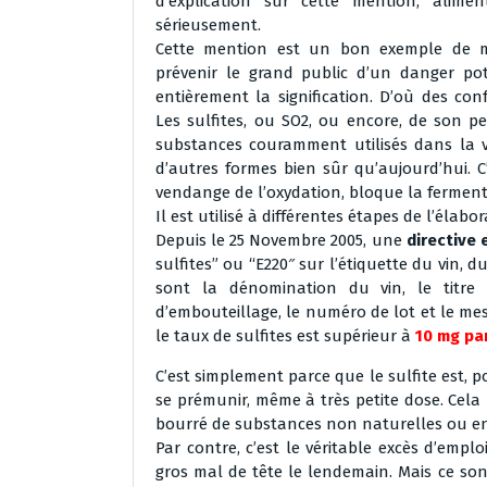
d’explication sur cette mention, alime
sérieusement.
Cette mention est un bon exemple de me
prévenir le grand public d’un danger po
entièrement la signification. D’où des con
Les sulfites, ou SO2, ou encore, de son pet
substances couramment utilisés dans la vi
d’autres formes bien sûr qu’aujourd’hui. C
vendange de l’oxydation, bloque la fermentati
Il est utilisé à différentes étapes de l’élabor
Depuis le 25 Novembre 2005, une
directive
sulfites” ou “E220″ sur l’étiquette du vin,
sont la dénomination du vin, le titre a
d’embouteillage, le numéro de lot et le me
le taux de sulfites est supérieur à
10 mg par
C’est simplement parce que le sulfite est, 
se prémunir, même à très petite dose. Cela 
bourré de substances non naturelles ou enc
Par contre, c’est le véritable excès d’empl
gros mal de tête le lendemain. Mais ce son