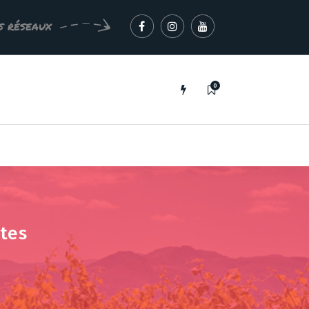
s réseaux
0
ites