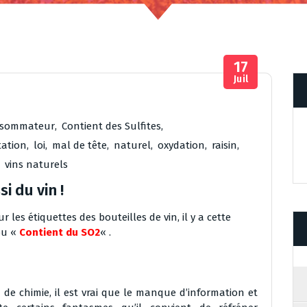
17
Juil
sommateur
,
Contient des Sulfites
,
tation
,
loi
,
mal de tête
,
naturel
,
oxydation
,
raisin
,
,
vins naturels
i du vin !
es étiquettes des bouteilles de vin, il y a cette
ou «
Contient du SO2
« .
 chimie, il est vrai que le manque d’information et