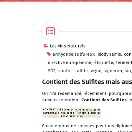
Les Vins Naturels
anhydride sulfureux
,
biodynamie
,
con
directive européenne
,
étiquette
,
fermen
SO2
,
soufre
,
sulfite
,
vigne
,
vigneron
,
vin
Contient des Sulfites mais auss
On m’a redemandé, récemment, pourquoi sur l
fameuse mention “
Contient des Sulfites
“ 
Comme nous ne sommes pas tous diplômé de