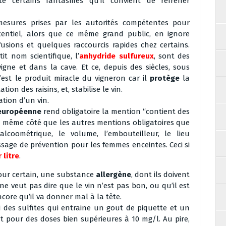
nte certains fantasmes qu’il convient de réfréner
sures prises par les autorités compétentes pour
tentiel, alors que ce même grand public, en ignore
fusions et quelques raccourcis rapides chez certains.
it nom scientifique, l’
anhydride sulfureux
, sont des
gne et dans la cave. Et ce, depuis des siècles, sous
’est le produit miracle du vigneron car il
protège
la
on des raisins, et, stabilise le vin.
ation d’un vin.
 européenne
rend obligatoire la mention “contient des
 du même côté que les autres mentions obligatoires que
lcoométrique, le volume, l’embouteilleur, le lieu
ssage de prévention pour les femmes enceintes. Ceci si
 litre
.
pour certain, une substance
allergène
, dont ils doivent
ne veut pas dire que le vin n’est pas bon, ou qu’il est
ore qu’il va donner mal à la tête.
oi des sulfites qui entraine un gout de piquette et un
t pour des doses bien supérieures à 10 mg/l. Au pire,