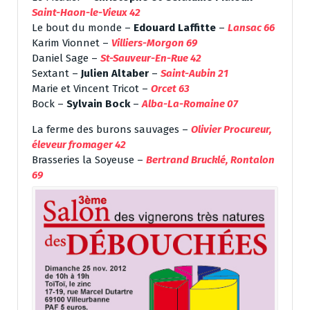
Saint-Haon-le-Vieux 42
Le bout du monde –
Edouard Laffitte
–
Lansac 66
Karim Vionnet –
Villiers-Morgon 69
Daniel Sage –
St-Sauveur-En-Rue 42
Sextant –
Julien Altaber
–
Saint-Aubin 21
Marie et Vincent Tricot –
Orcet 63
Bock –
Sylvain Bock
–
Alba-La-Romaine 07
La ferme des burons sauvages –
Olivier Procureur,
éleveur fromager 42
Brasseries la Soyeuse –
Bertrand Brucklé, Rontalon
69