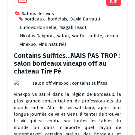
Juin
Salons des vins
bordeaux
,
bordelais
,
David Barrault
,
Ludovic Bonnelle
,
Magali Tissot
,
Nicolas Gaignon
,
salon
,
soufre
,
sulfite
,
terroir
,
vinexpo
,
vins naturels
Contains Sulfites…MAIS PAS TROP :
salon bordeaux vinexpo off au
chateau Tire Pé
Vinexpo va attiré dans la région de Bordeaux, la
plus grande concentration de professionnels du
monde entier. Afin de les satisfaire, après leur
longue journée de va et vient, à tenter de trouver
le vin qui se vendra sur toutes les tables du
monde ou dans n’importe quel rayon de
supermarket, certains malins, des bordelais et