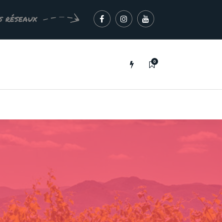
s réseaux
0