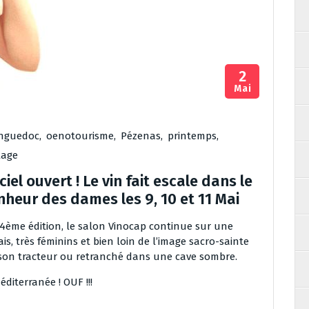
2
Mai
nguedoc
,
oenotourisme
,
Pézenas
,
printemps
,
llage
el ouvert ! Le vin fait escale dans le
nheur des dames les 9, 10 et 11 Mai
 4ème édition, le salon Vinocap continue sur une
is, très féminins et bien loin de l’image sacro-sainte
son tracteur ou retranché dans une cave sombre.
éditerranée ! OUF !!!