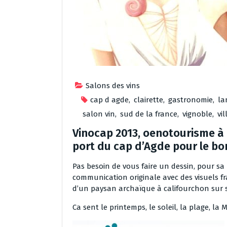
Salons des vins
cap d agde
,
clairette
,
gastronomie
,
la
salon vin
,
sud de la france
,
vignoble
,
vi
Vinocap 2013, oenotourisme à ci
port du cap d’Agde pour le bo
Pas besoin de vous faire un dessin, pour sa
communication originale avec des visuels fra
d’un paysan archaïque à califourchon sur 
Ca sent le printemps, le soleil, la plage, la M