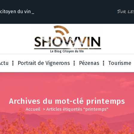
Sur le
 citoyen
Le Blog Citoyen du Vin
Actu
Portrait de Vignerons
Pézenas
Tourisme
Archives du mot-clé printemps
Accueil
>
Articles étiquetés "printemps"