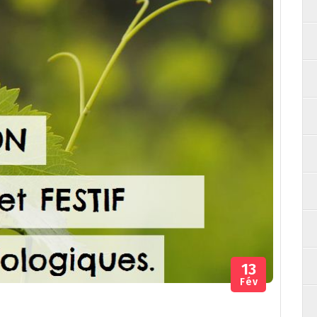
13
Fév