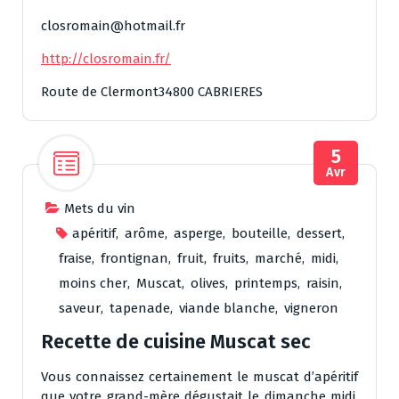
closromain@hotmail.fr
http://closromain.fr/
Route de Clermont34800 CABRIERES
5
Avr
Mets du vin
apéritif
,
arôme
,
asperge
,
bouteille
,
dessert
,
fraise
,
frontignan
,
fruit
,
fruits
,
marché
,
midi
,
moins cher
,
Muscat
,
olives
,
printemps
,
raisin
,
saveur
,
tapenade
,
viande blanche
,
vigneron
Recette de cuisine Muscat sec
Vous connaissez certainement le muscat d’apéritif
que votre grand-mère dégustait le dimanche midi.