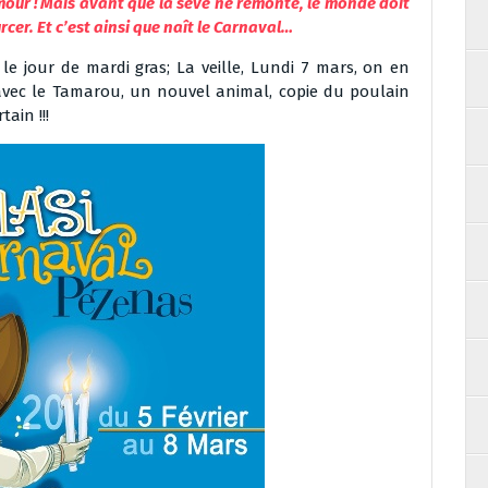
umour ! Mais avant que la sève ne remonte, le monde doit
cer. Et c’est ainsi que naît le Carnaval…
e jour de mardi gras; La veille, Lundi 7 mars, on en
vec le Tamarou, un nouvel animal, copie du poulain
ain !!!