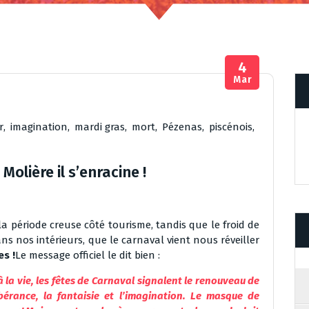
4
Mar
r
,
imagination
,
mardi gras
,
mort
,
Pézenas
,
piscénois
,
olière il s’enracine !
 la période creuse côté tourisme, tandis que le froid de
dans nos intérieurs, que le carnaval vient nous réveiller
es !
Le message officiel le dit bien :
 la vie, les fêtes de Carnaval signalent le renouveau de
ubérance, la fantaisie et l’imagination. Le masque de