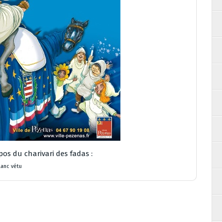
os du charivari des fadas :
lanc vétu