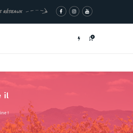
s réseaux
0
 il
ine !