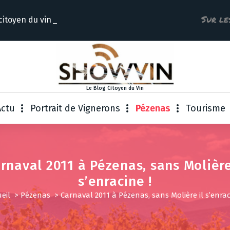
Sur le
citoyen du
Le Blog Citoyen du Vin
Actu
Portrait de Vignerons
Pézenas
Tourisme
rnaval 2011 à Pézenas, sans Molière
s’enracine !
eil
>
Pézenas
>
Carnaval 2011 à Pézenas, sans Molière il s’enrac