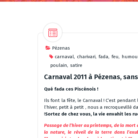
Pézenas
carnaval
,
charivari
,
fada
,
feu
,
humou
poulain
,
satire
Carnaval 2011 à Pézenas, sans M
Qué fada ces Piscénois !
Ils font la fête, le Carnaval ! C’est pendant
l’hiver, petit à petit , nous a recroquevillé 
!
Sortez de chez vous, la vie envahit les ru
Passage de l’hiver au printemps, de la mort à
la nature, le réveil de la terre dans l’ex