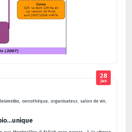
28
Jan
llesimeBio
,
oenothèque
,
organisateur
,
salon de vin
,
 bio…unique