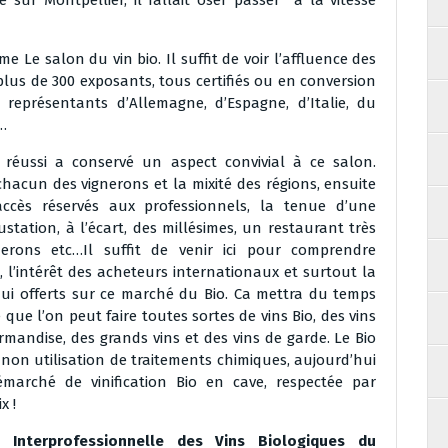
 sur Montpellier, il fallait oser passer à la vitesse
me Le salon du vin bio. Il suffit de voir l’affluence des
plus de 300 exposants, tous certifiés ou en conversion
représentants d’Allemagne, d’Espagne, d’Italie, du
…
 réussi a conservé un aspect convivial à ce salon.
chacun des vignerons et la mixité des régions, ensuite
cès réservés aux professionnels, la tenue d’une
tation, à l’écart, des millésimes, un restaurant très
erons etc…Il suffit de venir ici pour comprendre
e, l’intérêt des acheteurs internationaux et surtout la
hui offerts sur ce marché du Bio. Ca mettra du temps
que l’on peut faire toutes sortes de vins Bio, des vins
ourmandise, des grands vins et des vins de garde. Le Bio
 non utilisation de traitements chimiques, aujourd’hui
marché de vinification Bio en cave, respectée par
x !
n Interprofessionnelle des Vins Biologiques du