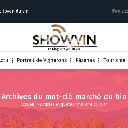
Sur le
citoyen d
Le Blog Citoyen du Vin
Actu
Portrait de Vignerons
Pézenas
Tourisme
Archives du mot-clé marché du bio
Accueil
>
Articles étiquetés "marché du bio"