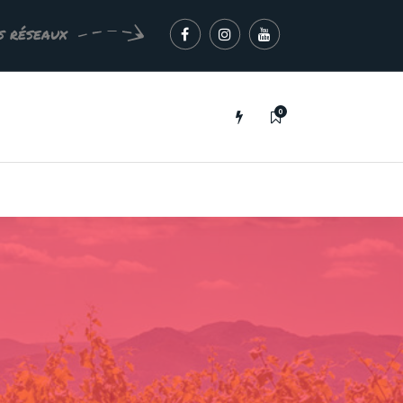
s réseaux
0