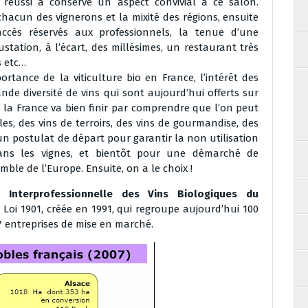
 réussi a conservé un aspect convivial à ce salon.
chacun des vignerons et la mixité des régions, ensuite
cès réservés aux professionnels, la tenue d’une
tation, à l’écart, des millésimes, un restaurant très
s etc…
portance de la viticulture bio en France, l’intérêt des
nde diversité de vins qui sont aujourd’hui offerts sur
la France va bien finir par comprendre que l’on peut
iles, des vins de terroirs, des vins de gourmandise, des
 un postulat de départ pour garantir la non utilisation
dans les vignes, et bientôt pour une démarché de
emble de l’Europe. Ensuite, on a le choix !
n Interprofessionnelle des Vins Biologiques du
 Loi 1901, créée en 1991, qui regroupe aujourd’hui 100
 7 entreprises de mise en marché.