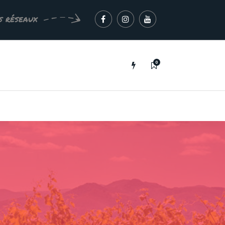
s réseaux
0