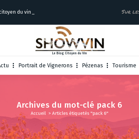
Sur le
 citoyen
Le Blog Citoyen du Vin
Actu
Portrait de Vignerons
Pézenas
Tourisme
Archives du mot-clé pack 6
Accueil
>
Articles étiquetés "pack 6"