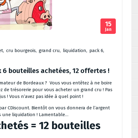
15
Jan
et
,
cru bourgeois
,
grand cru
,
liquidation
,
pack 6
,
 6 bouteilles achetées, 12 offertes !
 amateur de Bordeaux ? Vous vous entêtez à ne boire
 de trésorerie pour vous acheter un grand cru ! Pas
s ! Vous n’avez pas idée à quel point !
 par CDiscount. Bientôt on vous donnera de l’argent
is une liquidation ! Lamentable…
hetés = 12 bouteilles