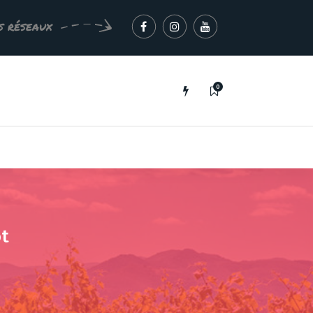
s réseaux
0
ot