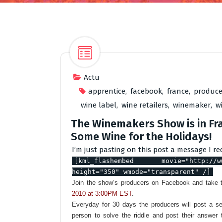
Actu
apprentice
,
facebook
,
france
,
produce
wine label
,
wine retailers
,
winemaker
,
w
The Winemakers Show is in Fr
Some Wine for the Holidays!
I’m just pasting on this post a message I 
[kml_flashembed movie="http://w
height="350" wmode="transparent" /]
Join the show’s producers on Facebook and take t
2010 at 3:00PM EST
.
Everyday for 30 days the producers will post a ser
person to solve the riddle and post their answer 