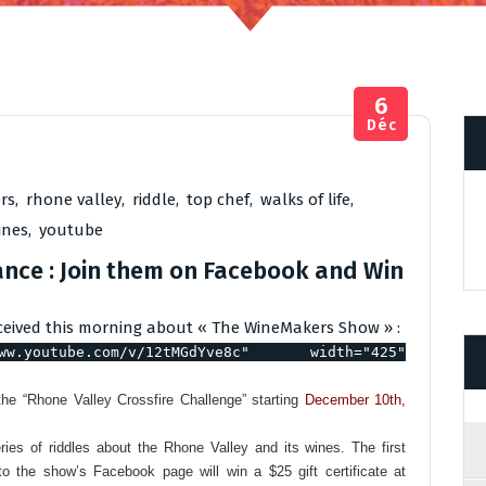
6
Déc
rs
,
rhone valley
,
riddle
,
top chef
,
walks of life
,
ines
,
youtube
ance : Join them on Facebook and Win
received this morning about « The WineMakers Show » :
ww.youtube.com/v/12tMGdYve8c" width="425"
he “Rhone Valley Crossfire Challenge” starting
December 10th,
ies of riddles about the Rhone Valley and its wines. The first
to the show’s Facebook page will win a $25 gift certificate at