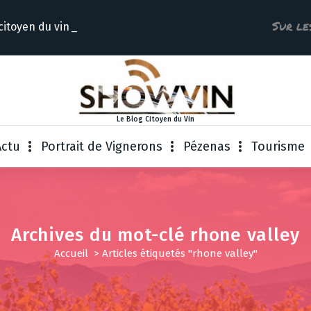
Sur le
citoyen du
Le Blog Citoyen du Vin
Actu
Portrait de Vignerons
Pézenas
Tourisme
Archives du mot-clé rhone valley
Accueil
>
Articles étiquetés "rhone valley"