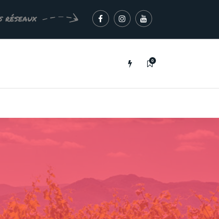
s réseaux
0