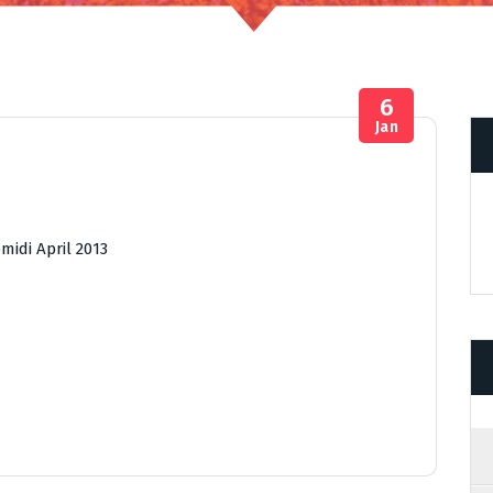
6
Jan
midi April 2013