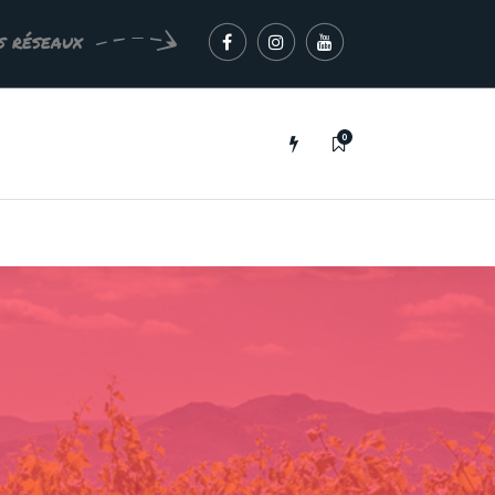
s réseaux
0