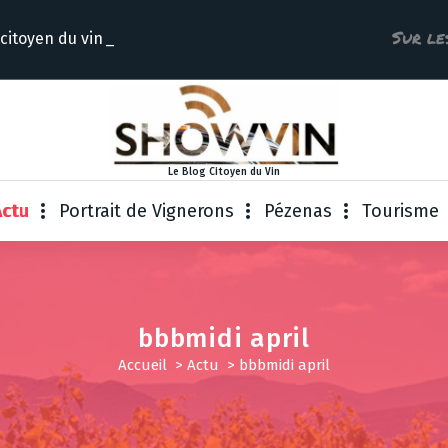
Sur le
 citoyen du
Le Blog Citoyen du Vin
Actu
Portrait de Vignerons
Pézenas
Tourisme
bbbmidi april
Accueil
>
Actu
>
bbbmidi april