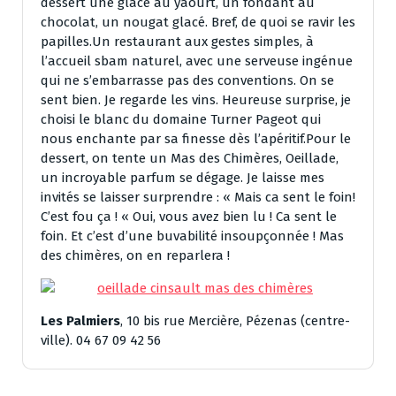
dessert une glace au yaourt, un fondant au
chocolat, un nougat glacé. Bref, de quoi se ravir les
papilles.Un restaurant aux gestes simples, à
l’accueil sbam naturel, avec une serveuse ingénue
qui ne s’embarrasse pas des conventions. On se
sent bien. Je regarde les vins. Heureuse surprise, je
choisi le blanc du domaine Turner Pageot qui
nous enchante par sa finesse dès l’apéritif.Pour le
dessert, on tente un Mas des Chimères, Oeillade,
un incroyable parfum se dégage. Je laisse mes
invités se laisser surprendre : « Mais ca sent le foin!
C’est fou ça ! « Oui, vous avez bien lu ! Ca sent le
foin. Et c’est d’une buvabilité insoupçonnée ! Mas
des chimères, on en reparlera !
Les Palmiers
, 10 bis rue Mercière, Pézenas (centre-
ville). 04 67 09 42 56