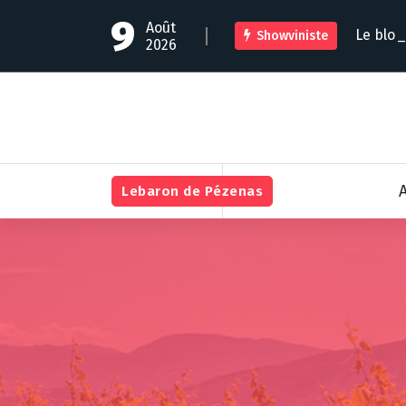
A
9
Août
l
Le blog
Showviniste
2026
l
e
r
a
u
c
o
n
Lebaron de Pézenas
t
e
n
u