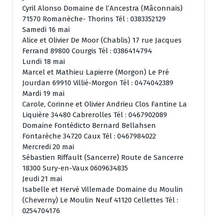
Cyril Alonso Domaine de l’Ancestra (Mâconnais)
71570 Romanèche- Thorins Tél : 0383352129
Samedi 16 mai
Alice et Olivier De Moor (Chablis) 17 rue Jacques
Ferrand 89800 Courgis Tél : 0386414794
Lundi 18 mai
Marcel et Mathieu Lapierre (Morgon) Le Pré
Jourdan 69910 Villié-Morgon Tél : 0474042389
Mardi 19 mai
Carole, Corinne et Olivier Andrieu Clos Fantine La
Liquière 34480 Cabrerolles Tél : 0467902089
Domaine Fontédicto Bernard Bellahsen
Fontarèche 34720 Caux Tél : 0467984022
Mercredi 20 mai
Sébastien Riffault (Sancerre) Route de Sancerre
18300 Sury-en-Vaux 0609634835
Jeudi 21 mai
Isabelle et Hervé Villemade Domaine du Moulin
(Cheverny) Le Moulin Neuf 41120 Cellettes Tél :
0254704176