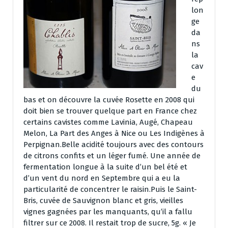
lon
ge
da
ns
la
cav
e
du
bas et on découvre la cuvée Rosette en 2008 qui
doit bien se trouver quelque part en France chez
certains cavistes comme Lavinia, Augé, Chapeau
Melon, La Part des Anges à Nice ou Les Indigènes à
Perpignan.Belle acidité toujours avec des contours
de citrons confits et un léger fumé. Une année de
fermentation longue à la suite d’un bel été et
d’un vent du nord en Septembre qui a eu la
particularité de concentrer le raisin.Puis le Saint-
Bris, cuvée de Sauvignon blanc et gris, vieilles
vignes gagnées par les manquants, qu’il a fallu
filtrer sur ce 2008. Il restait trop de sucre, 5g. « Je