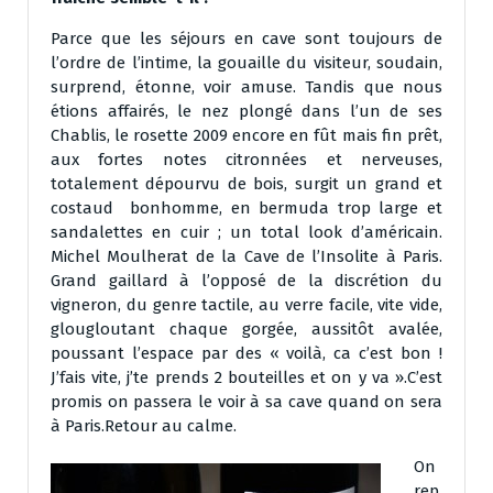
Parce que les séjours en cave sont toujours de
l’ordre de l’intime, la gouaille du visiteur, soudain,
surprend, étonne, voir amuse. Tandis que nous
étions affairés, le nez plongé dans l’un de ses
Chablis, le rosette 2009 encore en fût mais fin prêt,
aux fortes notes citronnées et nerveuses,
totalement dépourvu de bois, surgit un grand et
costaud bonhomme, en bermuda trop large et
sandalettes en cuir ; un total look d’américain.
Michel Moulherat de la Cave de l’Insolite à Paris.
Grand gaillard à l’opposé de la discrétion du
vigneron, du genre tactile, au verre facile, vite vide,
glougloutant chaque gorgée, aussitôt avalée,
poussant l’espace par des « voilà, ca c’est bon !
J’fais vite, j’te prends 2 bouteilles et on y va ».C’est
promis on passera le voir à sa cave quand on sera
à Paris.Retour au calme.
On
rep