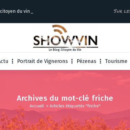
Sur le
 citoyen
Le Blog Citoyen du Vin
Actu
Portrait de Vignerons
Pézenas
Tourisme
Archives du mot-clé friche
Accueil
>
Articles étiquetés "friche"