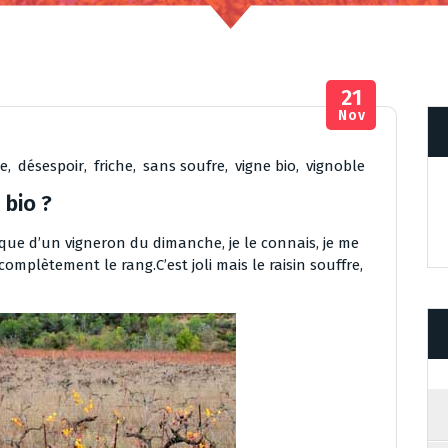
21
Nov
e
,
désespoir
,
friche
,
sans soufre
,
vigne bio
,
vignoble
 bio ?
ique d’un vigneron du dimanche, je le connais, je me
omplètement le rang.C’est joli mais le raisin souffre,