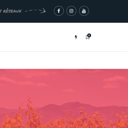
s réseaux
0