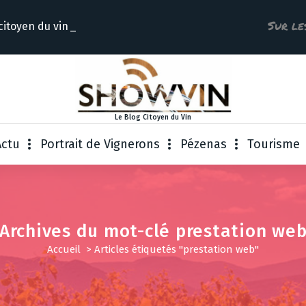
Sur le
citoyen du
Le Blog Citoyen du Vin
Actu
Portrait de Vignerons
Pézenas
Tourisme
Archives du mot-clé prestation we
Accueil
>
Articles étiquetés "prestation web"