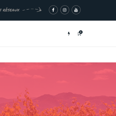
s réseaux
0
b