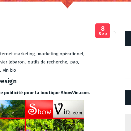
8
Sep
nternet marketing
,
marketing opérationel
,
ivier lebaron
,
outils de recherche
,
pao
,
,
vin bio
Design
de publicité pour la boutique ShowVin.com.