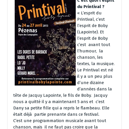
C’est quoi l’esprit
du Printival ?
« L’esprit du
Printival, c’est
l’esprit de Boby
(Lapointe). Et
l’esprit de Boby
c’est avant tout
l’humour, la
chanson, les
textes, la musique.
Le Printival est né
il y a un peu plus
d’une dizaine
d’années dans la
tête de Jacquy Lapointe, le fils de Boby. Jacquy
nous a quitté il y a maintenant 5 ans et c’est
Dany sa petite fille qui a repris le flambeau. Elle
était déjà partie prenante dans ce festival.
C’est une programmation musicale avant tout
chanson, mais il ne faut pas croire que la