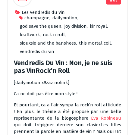
Nov
Les Vendredis du Vin
champagne
,
dailymotion
,
god save the queen
,
joy division
,
kir royal
,
kraftwerk
,
rock n roll
,
siouxsie and the banshees
,
this mortal coil
,
vendredis du vin
Vendredis Du Vin : Non, je ne suis
pas VinRock’n Roll
[dailymotion x9zaz nolink]
Ca ne doit pas être mon style !
Et pourtant, ca a l’air sympa la rock’n roll attidude
! En plus, le thème a été proposé par une belle
représentante de la blogosphere
Eva Robineau
qui doit trépigner derrière son clavier.Les filles
prennent la parole en matière de vin ? Mais oui ! Et