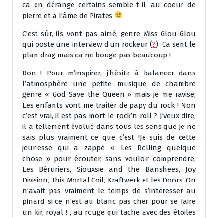
ca en dérange certains semble-t-il, au coeur de
pierre et à l’âme de Pirates
C’est sûr, ils vont pas aimé, genre Miss Glou Glou
qui poste une interview d’un rockeur (
?
). Ca sent le
plan drag mais ca ne bouge pas beaucoup !
Bon ! Pour m’inspirer, j’hésite à balancer dans
l’atmosphère une petite musique de chambre
genre « God Save the Queen » mais je me ravise;
Les enfants vont me traiter de papy du rock ! Non
c’est vrai, il est pas mort le rock’n roll ? J’veux dire,
il a tellement évolué dans tous les sens que je ne
sais plus vraiment ce que c’est !Je suis de cette
jeunesse qui a zappé « Les Rolling quelque
chose » pour écouter, sans vouloir comprendre,
Les Béruriers, Siouxsie and the Banshees, Joy
Division, This Mortal Coil, Kraftwerk et les Doors. On
n’avait pas vraiment le temps de s’intéresser au
pinard si ce n’est au blanc pas cher pour se faire
un kir, royal ! , au rouge qui tache avec des étoiles