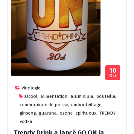
10
Oct
Vinologie
alcool
,
alimentation
,
aluminium
,
bouteille
,
communiqué de presse
,
embouteillage
,
ginseng
,
guarana
,
ozone
,
spiritueux
,
TRENDY
,
vodka
Trendy Drink a lancé GO ON la