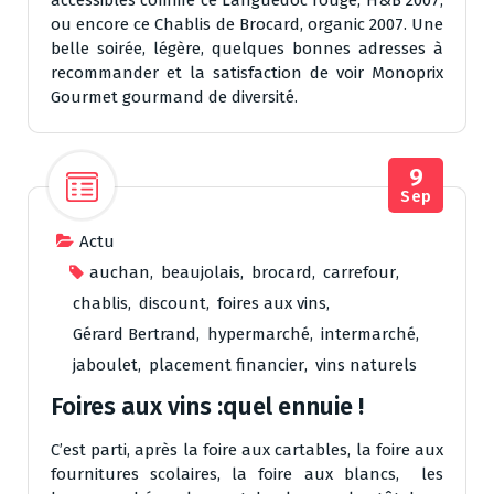
accessibles comme ce Languedoc rouge, H&B 2007,
ou encore ce Chablis de Brocard, organic 2007. Une
belle soirée, légère, quelques bonnes adresses à
recommander et la satisfaction de voir Monoprix
Gourmet gourmand de diversité.
9
Sep
Actu
auchan
,
beaujolais
,
brocard
,
carrefour
,
chablis
,
discount
,
foires aux vins
,
Gérard Bertrand
,
hypermarché
,
intermarché
,
jaboulet
,
placement financier
,
vins naturels
Foires aux vins :quel ennuie !
C’est parti, après la foire aux cartables, la foire aux
fournitures scolaires, la foire aux blancs, les