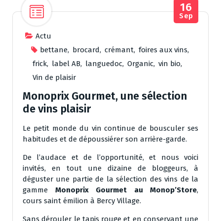
16
Sep
Actu
bettane
,
brocard
,
crémant
,
foires aux vins
,
frick
,
label AB
,
languedoc
,
Organic
,
vin bio
,
Vin de plaisir
Monoprix Gourmet, une sélection
de vins plaisir
Le petit monde du vin continue de bousculer ses
habitudes et de dépoussiérer son arrière-garde.
De l’audace et de l’opportunité, et nous voici
invités, en tout une dizaine de bloggeurs, à
déguster une partie de la sélection des vins de la
gamme
Monoprix Gourmet au Monop’Store
,
cours saint émilion à Bercy Village.
Sans dérouler le tapis rouge et en conservant une