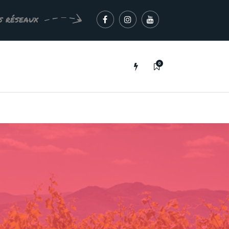
s réseaux
0