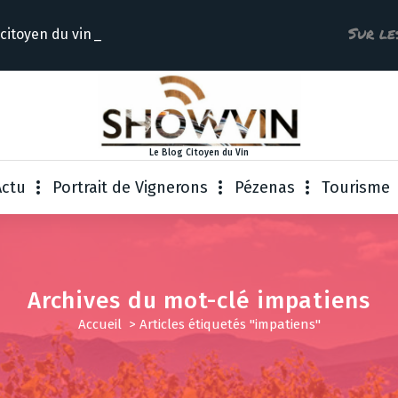
Sur le
 citoye
Le Blog Citoyen du Vin
Actu
Portrait de Vignerons
Pézenas
Tourisme
Archives du mot-clé impatiens
Accueil
>
Articles étiquetés "impatiens"