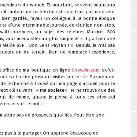
ses ingénieurs du woueb. Et pourtant, souvent beaucoup
dit moteur de recherche est construit par monsieur
 bien gardés. J’avais un collègue, à la bonne époque
 suite d’une interminable journée, de réunion non-stop,
avail) européen, au sujet des célèbres Matrices BCG
s, vaut mieux aller au plus simple et si il y a bien une
 vieille BSP : Bon Sens Paysan ! ». Depuis, je n’ai pas
quelqu’un du terrain. Rien ne remplace l’expérience,
ack-office de ma boutique en ligne
ShowVin.com
, qu’un
es et attire plusieurs visites sur le site. Surprenant
de recherche a trouvé sur ma page d’accueil pour le
mot clé suivant : «
ma societe
« . Je ne trouve que des
ut de même, quand je pense à tous ces sites qui
férencer sur ce mot…
m’attire pas de prospects qualifiés. Peut-être une
tez pas à le partager. On apprend beaucoup de