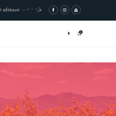
s réseaux
0