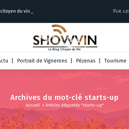
Sur le
 citoyen du
Le Blog Citoyen du Vin
Actu
Portrait de Vignerons
Pézenas
Tourisme
Archives du mot-clé starts-up
Accueil
>
Articles étiquetés "starts-up"