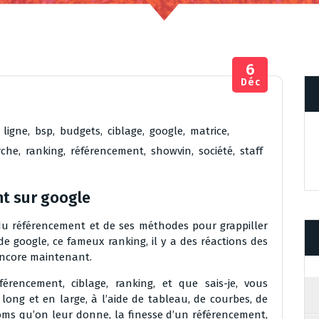
6
Déc
 ligne
,
bsp
,
budgets
,
ciblage
,
google
,
matrice
,
rche
,
ranking
,
référencement
,
showvin
,
société
,
staff
t sur google
du référencement et de ses méthodes pour grappiller
e google, ce fameux ranking, il y a des réactions des
ncore maintenant.
érencement, ciblage, ranking, et que sais-je, vous
ong et en large, à l’aide de tableau, de courbes, de
 noms qu’on leur donne, la finesse d’un référencement,