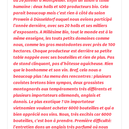
au 26 janvier à Montpellier. Enfin un salon à taille
humaine : deux halls et 400 producteurs bio. Cela
parait beaucoup mais c’est rien à côté du salon
Prowein à Düsseldorf auquel nous avions participé
l’année dernière, avec ses 20 halls et ses milliers
d’exposants.
A Millésime Bio, tout le monde est à la
même enseigne, les touts petits domaines comme
nous, comme les gros mastodontes avec près de 100
hectares. Chaque producteur est derrière sa petite
table nappée avec ses bouteilles et rien de plus. Pas
de stand clinquant, pas d’hôtesse aguicheuse. Rien
que le bonhomme et son vin. Bref, cela nous a
beaucoup plus ! Au menu des rencontres : plusieurs
cavistes bretons bien sympas, deux grossistes
montagnards aux tempéraments très différents et
plusieurs importateurs allemands, anglais et
danois. Le plus exotique ? Un importateur
vietnamien voulant acheter 6000 bouteilles et qui a
bien apprécié nos vins. Nous, très excités car 6000
bouteilles, c’est bon à prendre. Première difficulté:
l’entretien dans un anglais très parfumé où nous