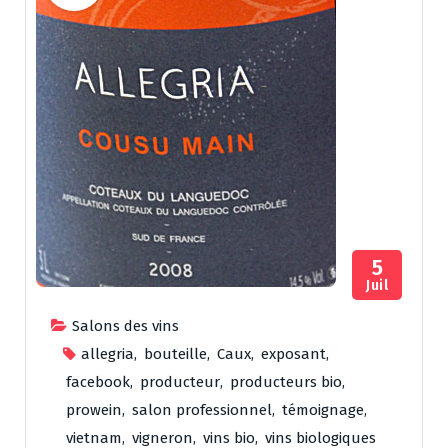
5
Juil
Salons des vins
allegria
,
bouteille
,
Caux
,
exposant
,
facebook
,
producteur
,
producteurs bio
,
prowein
,
salon professionnel
,
témoignage
,
vietnam
,
vigneron
,
vins bio
,
vins biologiques