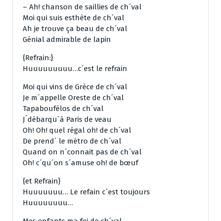
– Ah! chanson de saillies de ch´val
Moi qui suis esthète de ch´val
Ah je trouve ça beau de ch´val
Génial admirable de lapin
{Refrain:}
Huuuuuuuuu…c´est le refrain
Moi qui vins de Grèce de ch´val
Je m´appelle Oreste de ch´val
Tapaboufélos de ch´val
J´débarqu´à Paris de veau
Oh! Oh! quel régal oh! de ch´val
De prend´ le métro de ch´val
Quand on n´connait pas de ch´val
Oh! c´qu´on s´amuse oh! de bœuf
{et Refrain}
Huuuuuuu… Le refain c´est toujours
Huuuuuuuu…