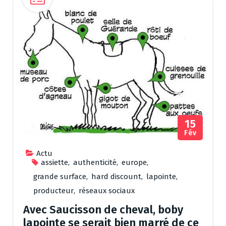
15
Fév
Actu
assiette
,
authenticité
,
europe
,
grande surface
,
hard discount
,
lapointe
,
producteur
,
réseaux sociaux
Avec Saucisson de cheval, boby
lapointe se serait bien marré de ce