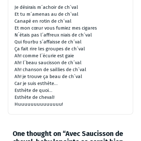
Je désirais m´achoir de ch´val
Et tu m´amenas au de ch´val
Canapé en rotin de ch´val
Et mon cœur vous fumiez mes cigares
N´étais pas l´affreux niais de ch´val
Qui fourbu s´affaisse de ch´val
Ça fait rire les groupes de ch´val
Ah! comme l´écurie est gaie
Ah! l´beau saucisson de ch´val
Ah! chanson de saillies de ch´val
Ah! je trouve ça beau de ch´val
Car je suis esthète…
Esthète de quoi…
Esthète de cheval!
Huuuuuuuuuuuuuu!
One thought on “
Avec Saucisson de