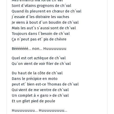
Mes enfants ma foi de ch´val
Sont d´vilains grognons de ch´val
Quand ils pleurent en chœur de ch´val
J´essaie d´les distraire les vaches
Je viens à bout d´un boudin de ch´val
Mais les aut´s s´aussi sont de ch´val
Toujours dans l´besoin de ch´val
Ça n´peut pas et´ pis de chèvre
Bééééééé… non… Huuuuuuuu
Quel est cet aztéque de ch´val
Qu´on vient de voir filer de ch´val
Du haut de la côte de ch´val
Dans le précipice en moto
peut et´ bien est-ce Thomas de ch´val
Qui vient de me ventre de ch´val
Un complet à « garo » de ch´val
Et un gilet pied de poule
Huuuuuuuu… Huuuuuuuuu…