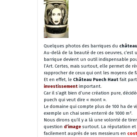
Quelques photos des barriques du
château
Au-delà de la beauté de ces oeuvres, c’est 
barrique devient un outil indispensable pour
l’Art. Certes, mais surtout, elle permet de ré
rapprocher de ceux qui ont les moyens de f
Et en effet, le
Château Pue
ch Haut
fait par
investissement
important.
Car il s’agit bien d’une création pure, décid
puech qui veut dire « mont ».
Le domaine qui compte plus de 100 ha de v
exemple un chai semi-enterré de 1000 m².
Nous dirons qu’il y a là une volonté de tire
question
d’image
surtout. La réputation et
facilement auprès de ses messieurs en
cos