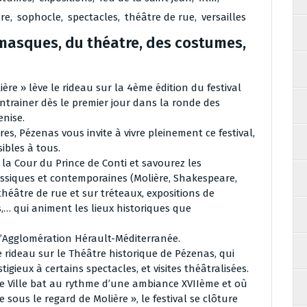
re
,
sophocle
,
spectacles
,
théâtre de rue
,
versailles
s masques, du théatre, des costumes,
ière » lève le rideau sur la 4ème édition du festival
entrainer dès le premier jour dans la ronde des
nise.
ures, Pézenas vous invite à vivre pleinement ce festival,
ibles à tous.
à la Cour du Prince de Conti et savourez les
ssiques et contemporaines (Molière, Shakespeare,
théâtre de rue et sur tréteaux, expositions de
s,… qui animent les lieux historiques que
l’Agglomération Hérault-Méditerranée.
e rideau sur le Théâtre historique de Pézenas, qui
tigieux à certains spectacles, et visites théâtralisées.
de Ville bat au rythme d’une ambiance XVIIème et où
sous le regard de Molière », le festival se clôture