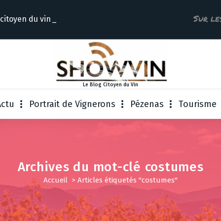
Sur le
 citoyen
Le Blog Citoyen du Vin
Actu
Portrait de Vignerons
Pézenas
Tourisme
Archives du mot-clé costumes
Accueil
>
Articles étiquetés "costumes"