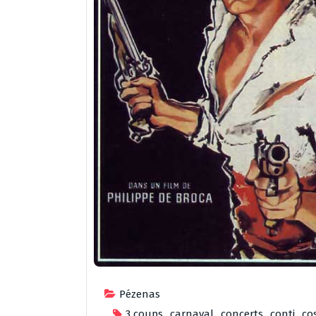
Pézenas
3 coups
,
carnaval
,
concerts
,
conti
,
co