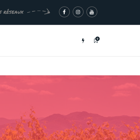
s réseaux
0