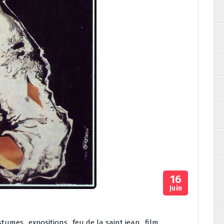
16
Juin
stumes
,
expositions
,
feu de la saint jean
,
film
,