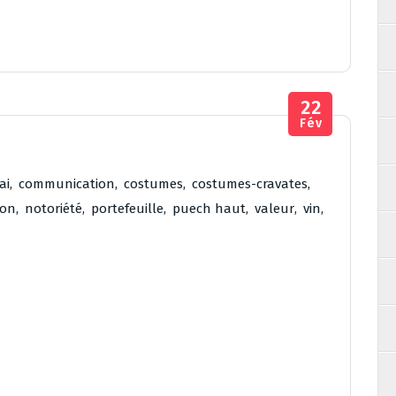
22
Fév
ai
,
communication
,
costumes
,
costumes-cravates
,
ion
,
notoriété
,
portefeuille
,
puech haut
,
valeur
,
vin
,