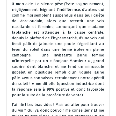
à mon aide. Le silence pèse.J’évite soigneusement,
négligemment, feignant l’indifférence, d’autres qui
comme moi semblent suspendus dans leur quête
de vins.Soudain, alors que retentit une voix
nasillarde et féminine, annonçant que madame
laplanche est attendue à la caisse centrale,
depuis le plafond de l’hypermarché, d’une voix qui
ferait pâlir de jalousie une poule s’égosillant au
lever du soleil dans une ferme isolée en pleine
campagne, une ravissante jeune femme
m’interpelle par un « Bonjour Monsieur » , grand
sourire, dent blanche, et me tend un minuscule
gobelet en plastique rempli d’un liquide jaune
pâle. »Vous connaissez certainement notre apéritif
du soleil ! » me dit-elle (question inductrice dont
la réponse sera à 99% positive et donc favorable
pour la suite de la procédure de vente)….
J’ai filé ! Les bras vides ! Mais où aller pour trouver
du vin ? Qui va donc pouvoir me conseiller ? Et me
guider pourquoi pas ! Qui va me proposer un vin