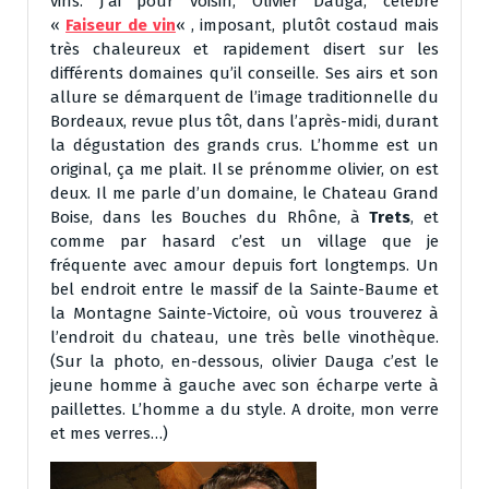
vins. J’ai pour voisin, Olivier Dauga, célèbre
«
Faiseur de vin
« , imposant, plutôt costaud mais
très chaleureux et rapidement disert sur les
différents domaines qu’il conseille. Ses airs et son
allure se démarquent de l’image traditionnelle du
Bordeaux, revue plus tôt, dans l’après-midi, durant
la dégustation des grands crus. L’homme est un
original, ça me plait. Il se prénomme olivier, on est
deux. Il me parle d’un domaine, le Chateau Grand
Boise, dans les Bouches du Rhône, à
Trets
, et
comme par hasard c’est un village que je
fréquente avec amour depuis fort longtemps. Un
bel endroit entre le massif de la Sainte-Baume et
la Montagne Sainte-Victoire, où vous trouverez à
l’endroit du chateau, une très belle vinothèque.
(Sur la photo, en-dessous, olivier Dauga c’est le
jeune homme à gauche avec son écharpe verte à
paillettes. L’homme a du style. A droite, mon verre
et mes verres…)