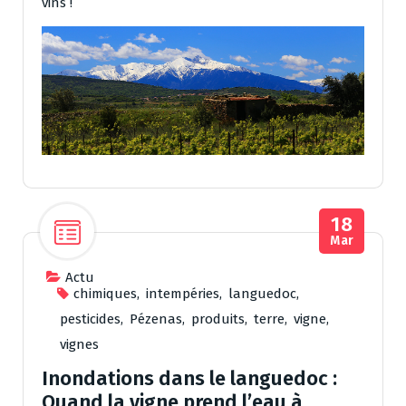
vins !
18
Mar
Actu
chimiques
,
intempéries
,
languedoc
,
pesticides
,
Pézenas
,
produits
,
terre
,
vigne
,
vignes
Inondations dans le languedoc :
Quand la vigne prend l’eau à