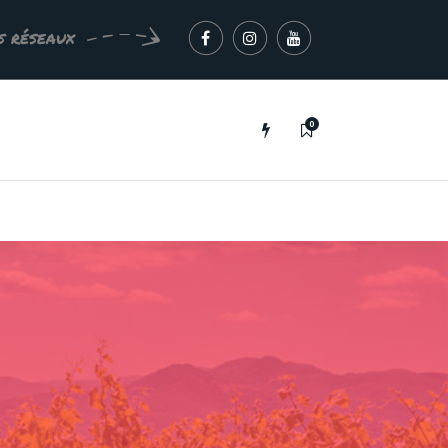
s réseaux
0