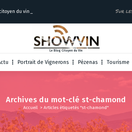
Sur le
citoyen du
Le Blog Citoyen du Vin
Actu
Portrait de Vignerons
Pézenas
Tourisme
Archives du mot-clé st-chamond
Accueil
>
Articles étiquetés "st-chamond"