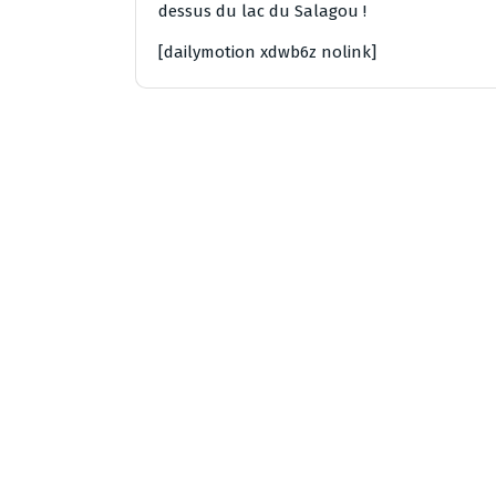
dessus du lac du Salagou !
[dailymotion xdwb6z nolink]