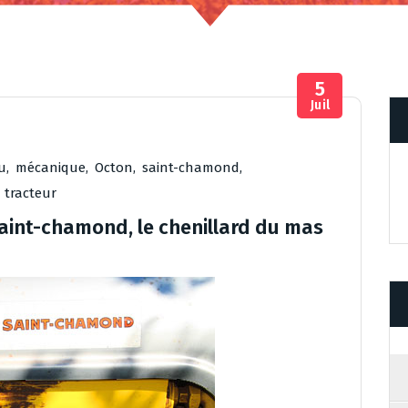
5
Juil
u
,
mécanique
,
Octon
,
saint-chamond
,
,
tracteur
aint-chamond, le chenillard du mas