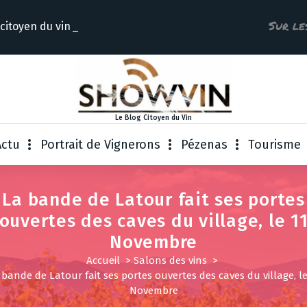
Sur le
 citoyen du
Le Blog Citoyen du Vin
Actu
Portrait de Vignerons
Pézenas
Tourisme
La bande de Latour fait ses portes
ouvertes des caves du village, le 1
Novembre
Accueil
>
Salons des vins
>
 bande de Latour fait ses portes ouvertes des caves du village, le
Novembre