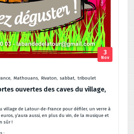
3
Nov
rance
,
Mathouans
,
Rivaton
,
sabbat
,
triboulet
rtes ouvertes des caves du village,
 village de Latour-de-France pour défiler, un verre à
 euros, y’aura aussi, en plus du vin, de la musique et
n sûr !
s :