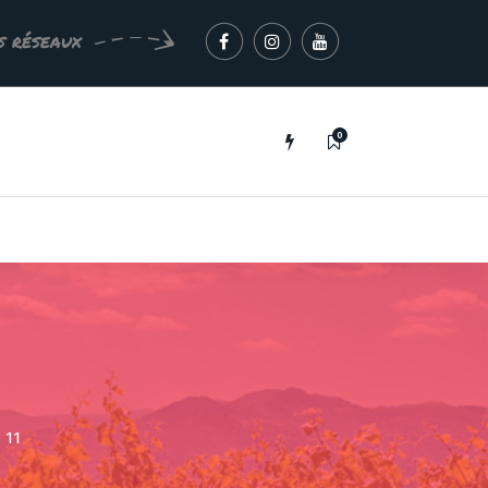
s réseaux
0
1
 11