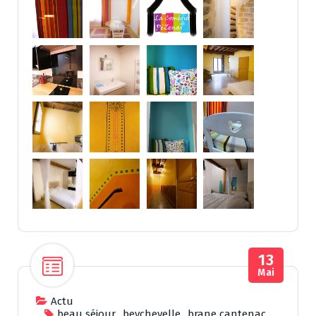
13
Mai
Actu
beau séjour
,
beychevelle
,
brane cantenac
,