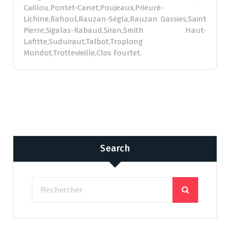
Caillou,Pontet-Canet,Poujeaux,Prieuré-
Lichine,Rahoul,Rauzan-Ségla,Rauzan Gassies,Saint
Pierre,Sigalas-Rabaud,Siran,Smith Haut-
Lafitte,Suduiraut,Talbot,Troplong
Mondot,Trottevieille,Clos Fourtet.
Search