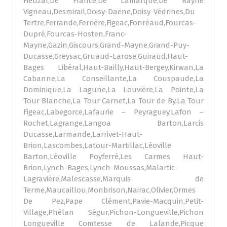
Fieuzal,De France,De Lamarque,De Rayne
Vigneau,Desmirail,Doisy-Daëne,Doisy-Védrines,Du
Tertre,Ferrande,Ferrière,Figeac,Fonréaud,Fourcas-
Dupré,Fourcas-Hosten,Franc-
Mayne,Gazin,Giscours,Grand-Mayne,Grand-Puy-
Ducasse,Greysac,Gruaud-Larose,Guiraud,Haut-
Bages Libéral,Haut-Bailly,Haut-Bergey,Kirwan,La
Cabanne,La Conseillante,La Couspaude,La
Dominique,La Lagune,La Louvière,La Pointe,La
Tour Blanche,La Tour Carnet,La Tour de By,La Tour
Figeac,Labegorce,Lafaurie – Peyraguey,Lafon –
Rochet,Lagrange,Langoa Barton,Larcis
Ducasse,Larmande,Larrivet-Haut-
Brion,Lascombes,Latour-Martillac,Léoville
Barton,Léoville Poyferré,Les Carmes Haut-
Brion,Lynch-Bages,Lynch-Moussas,Malartic-
Lagravière,Malescasse,Marquis de
Terme,Maucaillou,Monbrison,Nairac,Olivier,Ormes
De Pez,Pape Clément,Pavie-Macquin,Petit-
Village,Phélan Ségur,Pichon-Longueville,Pichon
Longueville Comtesse de Lalande,Picque