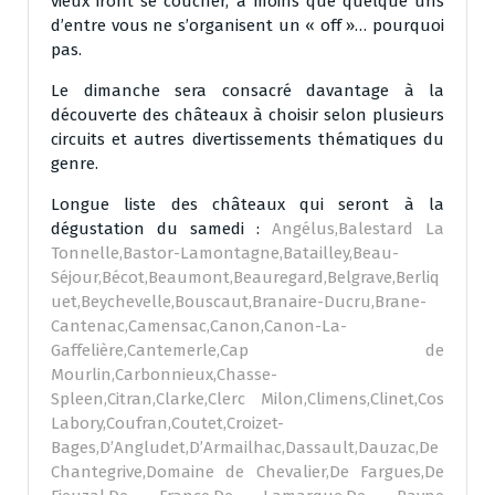
vieux iront se coucher, à moins que quelque uns
d’entre vous ne s’organisent un « off »… pourquoi
pas.
Le dimanche sera consacré davantage à la
découverte des châteaux à choisir selon plusieurs
circuits et autres divertissements thématiques du
genre.
Longue liste des châteaux qui seront à la
dégustation du samedi :
Angélus,Balestard La
Tonnelle,Bastor-Lamontagne,Batailley,Beau-
Séjour,Bécot,Beaumont,Beauregard,Belgrave,Berliq
uet,Beychevelle,Bouscaut,Branaire-Ducru,Brane-
Cantenac,Camensac,Canon,Canon-La-
Gaffelière,Cantemerle,Cap de
Mourlin,Carbonnieux,Chasse-
Spleen,Citran,Clarke,Clerc Milon,Climens,Clinet,Cos
Labory,Coufran,Coutet,Croizet-
Bages,D’Angludet,D’Armailhac,Dassault,Dauzac,De
Chantegrive,Domaine de Chevalier,De Fargues,De