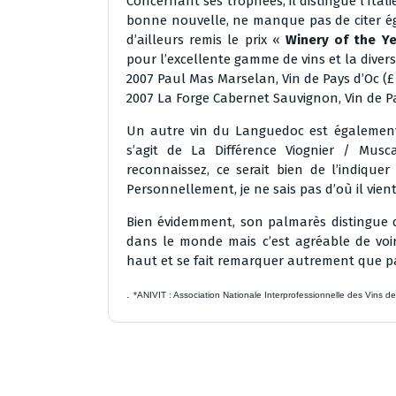
Concernant ses trophées, il distingue l’Ital
bonne nouvelle, ne manque pas de citer é
d’ailleurs remis le prix «
Winery of the Ye
pour l’excellente gamme de vins et la divers
2007 Paul Mas Marselan, Vin de Pays d’Oc (£ 5
2007 La Forge Cabernet Sauvignon, Vin de Pay
Un autre vin du Languedoc est également
s’agit de La Différence Viognier / Musc
reconnaissez, ce serait bien de l’indiqu
Personnellement, je ne sais pas d’où il vient
Bien évidemment, son palmarès distingue d’a
dans le monde mais c’est agréable de voir
haut et se fait remarquer autrement que pa
.
*ANIVIT : Association Nationale Interprofessionnelle des Vins d