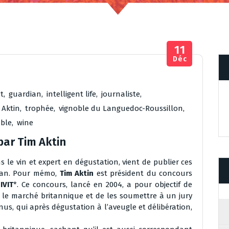
11
Déc
t
,
guardian
,
intelligent life
,
journaliste
,
 Aktin
,
trophée
,
vignoble du Languedoc-Roussillon
,
able
,
wine
par Tim Aktin
ns le vin et expert en dégustation, vient de publier ces
dian. Pour mémo,
Tim Aktin
est président du concours
IVIT
*. Ce concours, lancé en 2004, a pour objectif de
r le marché britannique et de les soumettre à un jury
us, qui après dégustation à l’aveugle et délibération,