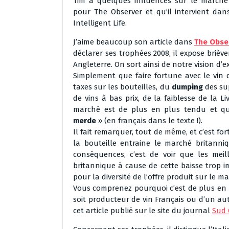
Tim a quelques influences sur le marché 
pour The Observer et qu’il intervient d
Intelligent Life.
J’aime beaucoup son article dans
The Obse
déclarer ses trophées 2008, il expose briè
Angleterre. On sort ainsi de notre vision d’ex
Simplement que faire fortune avec le vin d
taxes sur les bouteilles, du
dumping
des su
de vins à bas prix, de la faiblesse de la 
marché est de plus en plus tendu et q
merde
» (en français dans le texte !).
Il fait remarquer, tout de même, et c’est for
la bouteille entraine le marché britanniq
conséquences, c’est de voir que les mei
britannique à cause de cette baisse trop i
pour la diversité de l’offre produit sur le m
Vous comprenez pourquoi c’est de plus en pl
soit producteur de vin Français ou d’un au
cet article publié sur le site du journal
Sud 