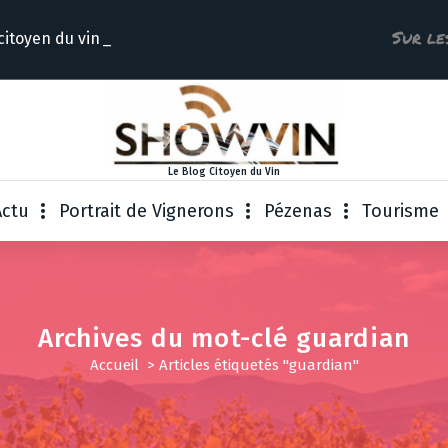
Sur le
 citoyen du
Le Blog Citoyen du Vin
Actu
Portrait de Vignerons
Pézenas
Tourisme
Archives du mot-clé guardian
Accueil
>
Articles étiquetés "guardian"