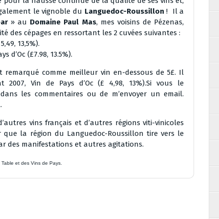
ie pour la hausse continue de la qualité de ses vins et,
galement le vignoble du
Languedoc-Roussillon
! Il a
ar
» au
Domaine Paul Mas
, mes voisins de Pézenas,
ité des cépages en ressortant les 2 cuvées suivantes :
,49, 13,5%).
s d’Oc (£7.98, 13.5%).
 remarqué comme meilleur vin en-dessous de 5£. Il
at 2007, Vin de Pays d’Oc (£ 4,98, 13%).Si vous le
er dans les commentaires ou de m’envoyer un email.
.
utres vins français et d’autres régions viti-vinicoles
 que la région du Languedoc-Roussillon tire vers le
r des manifestations et autres agitations.
e Table et des Vins de Pays.