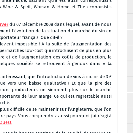
britannique, sachant qu’il est aussi correspondant
ans Wine & Spirit, Woman & Home et The economist’s
rver
du 07 Décembre 2008 dans lequel, avant de nous
vement l’évolution de la situation du marché du vin en
portateur français. Que dit-il ?
evient impossible ! A la suite de l’augmentation des
permarchés low-cost qui introduisent de plus en plus
Livre et de l’augmentation des coûts de production, le
uelques sociétés se retrouvent à genoux dans «
la
t intéressant, que l’introduction de vins à moins de 3 £
ue vers une baisse qualitative ! Et que la pire des
lleurs producteurs ne viennent plus sur le marché
mportante de leur marge. Ce qui est regrettable aussi
arché.
us difficile de se maintenir sur l’Angleterre, que l’on
tre pays. Vous comprendrez aussi pourquoi j’ai réagi à
Ouest
.