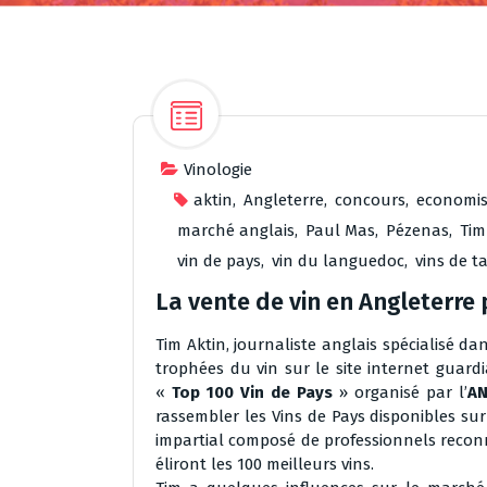
Vinologie
aktin
,
Angleterre
,
concours
,
economis
marché anglais
,
Paul Mas
,
Pézenas
,
Tim
vin de pays
,
vin du languedoc
,
vins de t
La vente de vin en Angleterre 
Tim Aktin, journaliste anglais spécialisé da
trophées du vin sur le site internet guar
«
Top 100 Vin de Pays
» organisé par l’
AN
rassembler les Vins de Pays disponibles su
impartial composé de professionnels reconn
éliront les 100 meilleurs vins.