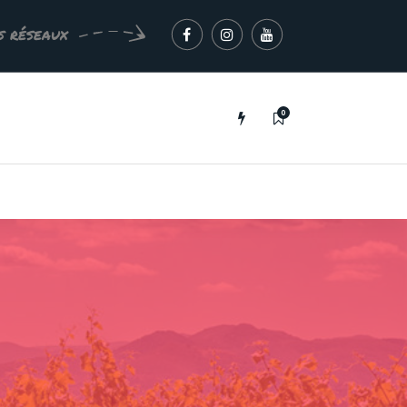
s réseaux
0