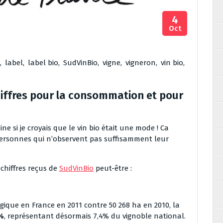
4
Oct
,
label
,
label bio
,
SudVinBio
,
vigne
,
vigneron
,
vin bio
,
chiffres pour la consommation et pour
si je croyais que le vin bio était une mode ! Ca
s personnes qui n’observent pas suffisamment leur
chiffres reçus de
SudVinBio
peut-être :
ique en France en 2011 contre 50 268 ha en 2010, la
1%
, représentant désormais 7,4% du vignoble national.