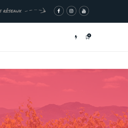
s réseaux
0