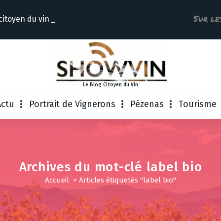
Sur le
citoyen du
Le Blog Citoyen du Vin
Actu
Portrait de Vignerons
Pézenas
Tourisme
Archives du mot-clé label bio
Accueil
>
Articles étiquetés "label bio"