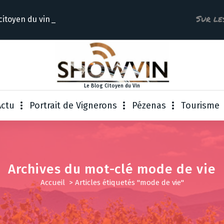
Sur le
 citoyen
Le Blog Citoyen du Vin
Actu
Portrait de Vignerons
Pézenas
Tourisme
Archives du mot-clé mode de vie
Accueil
>
Articles étiquetés "mode de vie"