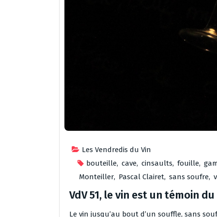
Les Vendredis du Vin
bouteille
,
cave
,
cinsaults
,
fouille
,
ga
Monteiller
,
Pascal Clairet
,
sans soufre
,
VdV 51, le vin est un témoin d
Le vin jusqu’au bout d’un souffle, sans so