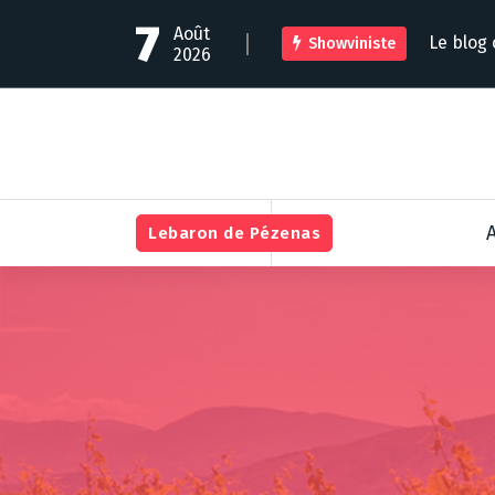
A
7
Août
l
Le blog
Showviniste
2026
l
e
r
a
u
c
o
n
Lebaron de Pézenas
t
e
n
u