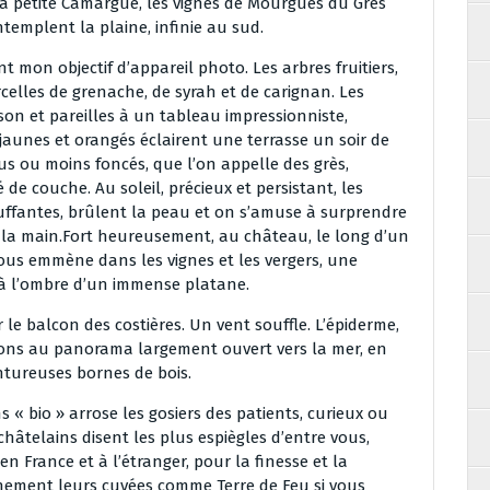
 petite Camargue, les vignes de Mourgues du Gres
templent la plaine, infinie au sud.
nt mon objectif d’appareil photo. Les arbres fruitiers,
celles de grenache, de syrah et de carignan. Les
son et pareilles à un tableau impressionniste,
jaunes et orangés éclairent une terrasse un soir de
plus ou moins foncés, que l’on appelle des grès,
de couche. Au soleil, précieux et persistant, les
uffantes, brûlent la peau et on s’amuse à surprendre
s la main.Fort heureusement, au château, le long d’un
ous emmène dans les vignes et les vergers, une
, à l’ombre d’un immense platane.
le balcon des costières. Un vent souffle. L’épiderme,
tons au panorama largement ouvert vers la mer, en
ntureuses bornes de bois.
 « bio » arrose les gosiers des patients, curieux ou
châtelains disent les plus espiègles d’entre vous,
 France et à l’étranger, pour la finesse et la
ainement leurs cuvées comme Terre de Feu si vous