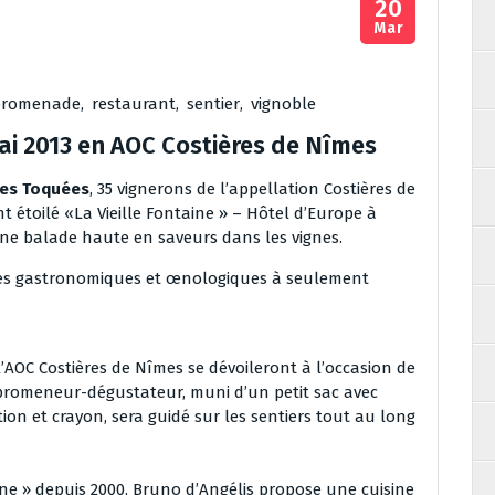
20
Mar
promenade
,
restaurant
,
sentier
,
vignoble
i 2013 en AOC Costières de Nîmes
nes Toquées
, 35 vignerons de l’appellation Costières de
t étoilé «La Vieille Fontaine » – Hôtel d’Europe à
e balade haute en saveurs dans les vignes.
tes gastronomiques et œnologiques à seulement
’AOC Costières de Nîmes se dévoileront à l’occasion de
 promeneur-dégustateur, muni d’un petit sac avec
tion et crayon, sera guidé sur les sentiers tout au long
aine » depuis 2000, Bruno d’Angélis propose une cuisine