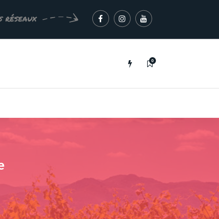
s réseaux
0
e