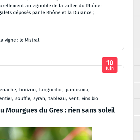
turellement au vignoble de la vallée du Rhône :
galets déposés par le Rhône et la Durance ;
 vigne : le Mistral.
10
Juin
renache
,
horizon
,
languedoc
,
panorama
,
entier
,
souffle
,
syrah
,
tableau
,
vent
,
vins bio
 Mourgues du Gres : rien sans soleil