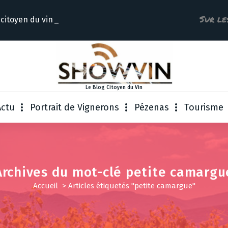
Sur le
 citoyen d
Le Blog Citoyen du Vin
Actu
Portrait de Vignerons
Pézenas
Tourisme
Archives du mot-clé petite camargu
Accueil
>
Articles étiquetés "petite camargue"