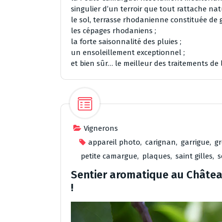
singulier d’un terroir que tout rattache na
le sol, terrasse rhodanienne constituée de 
les cépages rhodaniens ;
la forte saisonnalité des pluies ;
un ensoleillement exceptionnel ;
et bien sûr… le meilleur des traitements de la
Vignerons
appareil photo
,
carignan
,
garrigue
,
g
petite camargue
,
plaques
,
saint gilles
,
s
Sentier aromatique au Château
!