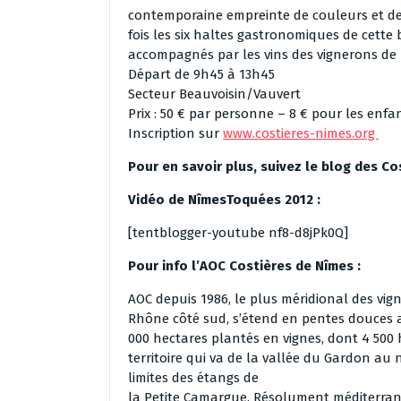
contemporaine empreinte de couleurs et de 
fois les six haltes gastronomiques de cette
accompagnés par les vins des vignerons de 
Départ de 9h45 à 13h45
Secteur Beauvoisin/Vauvert
Prix : 50 € par personne – 8 € pour les enfa
Inscription sur
www.costieres-nimes.org
Pour en savoir plus, suivez le blog des Co
Vidéo de NîmesToquées 2012 :
[tentblogger-youtube nf8-d8jPk0Q]
Pour info l’AOC Costières de Nîmes :
AOC depuis 1986, le plus méridional des vi
Rhône côté sud, s’étend en pentes douces a
000 hectares plantés en vignes, dont 4 500 
territoire qui va de la vallée du Gardon au
limites des étangs de
la Petite Camargue. Résolument méditerrané